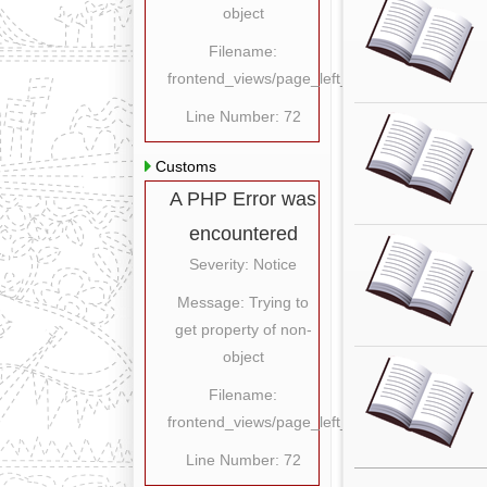
object
Filename:
frontend_views/page_left_content.php
Line Number: 72
Customs
A PHP Error was
encountered
Severity: Notice
Message: Trying to
get property of non-
object
Filename:
frontend_views/page_left_content.php
Line Number: 72