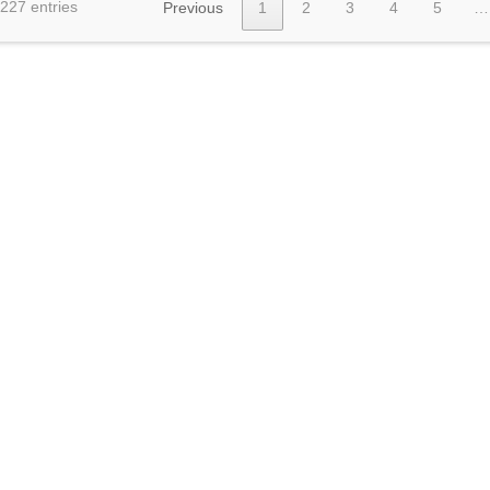
 227 entries
Previous
1
2
3
4
5
…