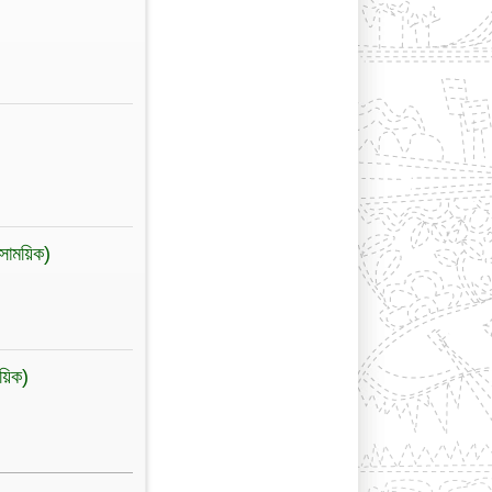
(সাময়িক)
ময়িক)