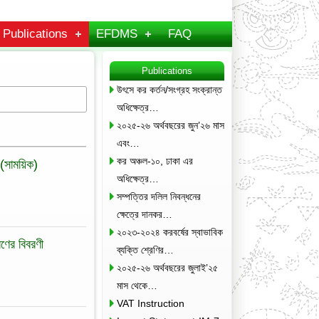
Publications
EFDMS
FAQ
Publications
উৎসে কর কর্তন/সংগ্রহ সংক্রান্ত
অধিক্ষেত্র…
২০২৫-২৬ অর্থবছরের জুন’২৬ মাস
এবং…
কর অঞ্চল-১০, ঢাকা এর
 (সাময়িক)
অধিক্ষেত্র…
সম্পত্তির দলিল নিবন্ধনের
ক্ষেত্রে দানকর…
২০২৩-২০২৪ করবর্ষের স্বাভাবিক
ণের বিবরণী
ব্যক্তি শ্রেণির…
২০২৫-২৬ অর্থবছরের জুলাই’২৫
মাস থেকে…
VAT Instruction