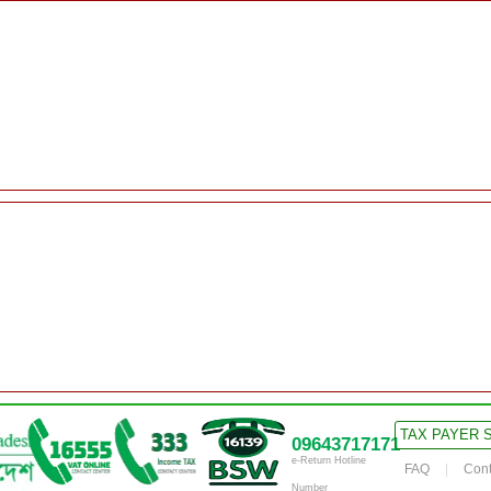
TAX PAYER 
09643717171
e-Return Hotline
FAQ
Cont
Number