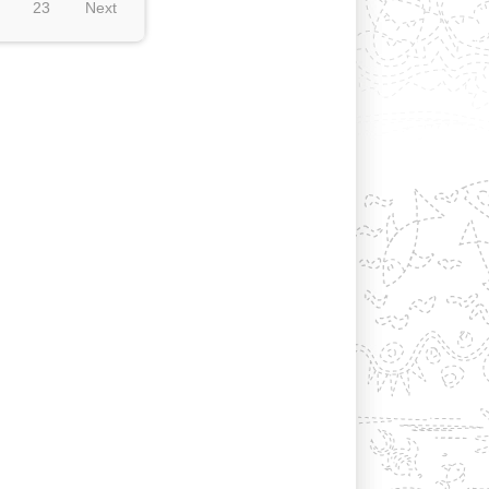
23
Next