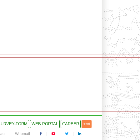
SURVEY-FORM
WEB PORTAL
CAREER
বাংলা
act
Webmail