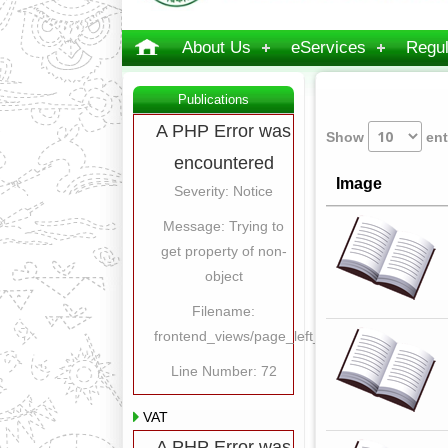
About Us
eServices
Regul
Publications
A PHP Error was
Show
ent
encountered
Image
Severity: Notice
Message: Trying to
get property of non-
object
Filename:
frontend_views/page_left_content.php
Line Number: 72
VAT
A PHP Error was