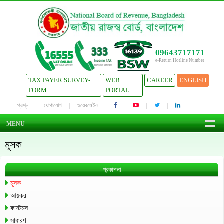
09643717171
e-Return Hotline Number
TAX PAYER SURVEY-
WEB
CAREER
ENGLISH
FORM
PORTAL
প্রশ্ন
যোগাযোগ
ওয়েবমেইল
MENU
মূসক
প্রকাশনা
মূসক
আয়কর
কাস্টমস
সাধারণ