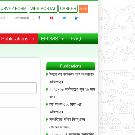
SURVEY-FORM
WEB PORTAL
CAREER
বাংলা
act
Webmail
Publications
EFDMS
FAQ
Publications
উৎসে কর কর্তন/সংগ্রহ সংক্রান্ত
অধিক্ষেত্র…
২০২৫-২৬ অর্থবছরের জুন’২৬ মাস
এবং…
কর অঞ্চল-১০, ঢাকা এর
অধিক্ষেত্র…
সম্পত্তির দলিল নিবন্ধনের
ক্ষেত্রে দানকর…
২০২৩-২০২৪ করবর্ষের স্বাভাবিক