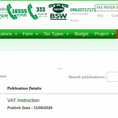
TAX PAYER 
09643717171
e-Return Hotline
FAQ
Cont
Number
ations
Form
Tax Types
Budget
Project
-->
ries
Search publications:
Publication Details
VAT Instruction
Publish Date : 11/06/2026