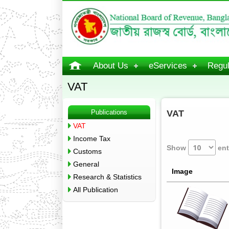
About Us
eServices
Regul
VAT
Publications
VAT
VAT
Income Tax
Show
ent
Customs
General
Image
Research & Statistics
All Publication