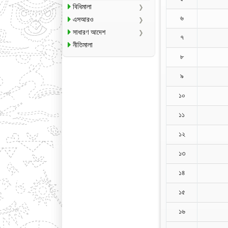
বিধিমালা
৬
এসআরও
সাধারণ আদেশ
৭
নীতিমালা
৮
৯
১০
১১
১২
১৩
১৪
১৫
১৬