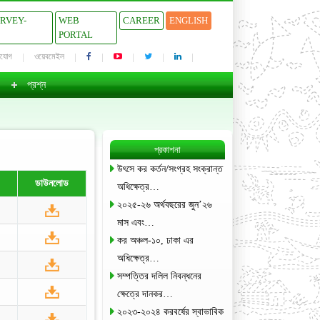
URVEY-
WEB
CAREER
ENGLISH
PORTAL
াযোগ
ওয়েবমেইল
প্রশ্ন
প্রকাশনা
উৎসে কর কর্তন/সংগ্রহ সংক্রান্ত
ডাউনলোড
অধিক্ষেত্র…
২০২৫-২৬ অর্থবছরের জুন’২৬
মাস এবং…
কর অঞ্চল-১০, ঢাকা এর
অধিক্ষেত্র…
সম্পত্তির দলিল নিবন্ধনের
ক্ষেত্রে দানকর…
২০২৩-২০২৪ করবর্ষের স্বাভাবিক