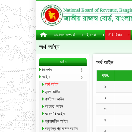
আমাদের সম্পর্কে
ই-সেবা
বিধি-বিধান
অর্থ আইন
আইন
অর্থ আইন
নির্দেশনা
ক্রম.
আইন
অর্থ আইন
১
মূসক আইন
২
কাস্টমস আইন
আয়কর আইন
৩
আবগারি আইন
৪
প্রশাসনিক আইন
অন্যান্য প্রাসঙ্গিক আইন
৫