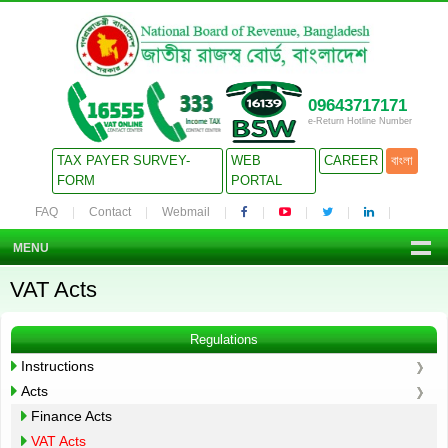
09643717171
e-Return Hotline Number
TAX PAYER SURVEY-
WEB
CAREER
বাংলা
FORM
PORTAL
FAQ
Contact
Webmail
MENU
VAT Acts
Regulations
Instructions
Acts
Finance Acts
VAT Acts