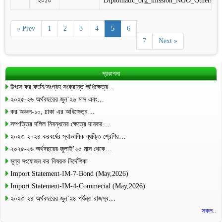
২০১৩
Diplomatic_org_mission_NGO_Others
« Prev
1
2
3
4
5
6
7
Next »
প্রকাশনা
উৎসে কর কর্তন/সংগ্রহ সংক্রান্ত অধিক্ষেত্র…
২০২৫-২৬ অর্থবছরের জুন’২৬ মাস এবং…
কর অঞ্চল-১০, ঢাকা এর অধিক্ষেত্র…
সম্পত্তির দলিল নিবন্ধনের ক্ষেত্রে দানকর…
২০২৩-২০২৪ করবর্ষের স্বাভাবিক ব্যক্তি শ্রেণির…
২০২৫-২৬ অর্থবছরের জুলাই’২৫ মাস থেকে…
মূল্য সংযোজন কর বিষয়ক নির্দেশিকা
Import Statement-IM-7-Bond (May,2026)
Import Statement-IM-4-Commecial (May,2026)
২০২৩-২৪ অর্থবছরের জুন’২৪ পর্যন্ত রাজস্ব…
সকল..