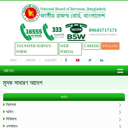
09643717171
e-Return Hotline Number
TAX PAYER SURVEY-
WEB
CAREER
ENGLISH
FORM
PORTAL
প্রশ্ন
যোগাযোগ
ওয়েবমেইল
MENU
মূসক সাধারণ আদেশ
আইন
নির্দেশনা
আইন
বিধিমালা
এসআরও