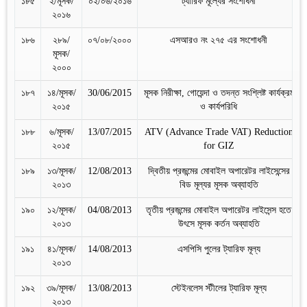
১৮৫
২/মূসক/
০২/০৬/২০১৬
ট্যারিফ মূল্যের সংশোধনী
২০১৬
১৮৬
২৮৯/
০৭/০৮/২০০০
এসআরও নং ২৭৫ এর সংশোধনী
মূসক/
২০০০
১৮৭
১৪/মূসক/
30/06/2015
মূসক নিরীক্ষা, গোয়েন্দা ও তদন্ত সংশ্লিষ্ট কার্যক্রম
২০১৫
ও কার্যপরিধি
১৮৮
৬/মূসক/
13/07/2015
ATV (Advance Trade VAT) Reduction
২০১৫
for GIZ
১৮৯
১৩/মূসক/
12/08/2013
দ্বিতীয় প্রজন্মের মোবাইল অপারেটর লাইসেন্সের
২০১৩
বিড মূল্যর মূসক অব্যাহতি
১৯০
১২/মূসক/
04/08/2013
তৃতীয় প্রজন্মের মোবাইল অপারেটর লাইসেন্স হতে
২০১৩
উৎসে মূসক কর্তন অব্যাহতি
১৯১
৪১/মূসক/
14/08/2013
এসপিসি পুলের ট্যারিফ মূল্য
২০১৩
১৯২
৩৯/মূসক/
13/08/2013
স্টেইনলেস স্টীলের ট্যারিফ মূল্য
২০১৩