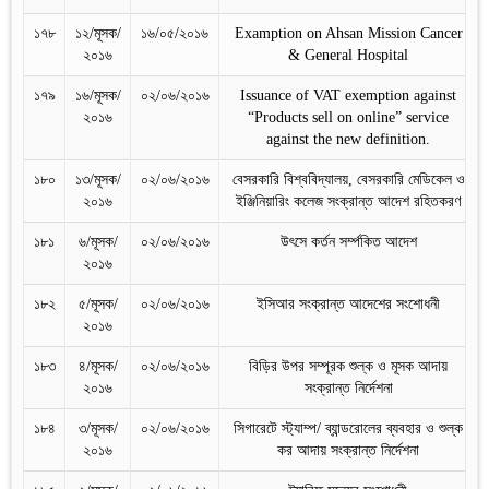
১৭৮
১২/মূসক/
১৬/০৫/২০১৬
Examption on Ahsan Mission Cancer
২০১৬
& General Hospital
১৭৯
১৬/মূসক/
০২/০৬/২০১৬
Issuance of VAT exemption against
২০১৬
“Products sell on online” service
against the new definition.
১৮০
১৩/মূসক/
০২/০৬/২০১৬
বেসরকারি বিশ্ববিদ্যালয়, বেসরকারি মেডিকেল ও
২০১৬
ইঞ্জিনিয়ারিং কলেজ সংক্রান্ত আদেশ রহিতকরণ
১৮১
৬/মূসক/
০২/০৬/২০১৬
উৎসে কর্তন সর্ম্পকিত আদেশ
২০১৬
১৮২
৫/মূসক/
০২/০৬/২০১৬
ইসিআর সংক্রান্ত আদেশের সংশোধনী
২০১৬
১৮৩
৪/মূসক/
০২/০৬/২০১৬
বিড়ির উপর সম্পূরক শুল্ক ও মূসক আদায়
২০১৬
সংক্রান্ত নির্দেশনা
১৮৪
৩/মূসক/
০২/০৬/২০১৬
সিগারেটে স্ট্যাম্প/ ব্যান্ডরোলের ব্যবহার ও শুল্ক
২০১৬
কর আদায় সংক্রান্ত নির্দেশনা