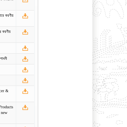
সারে করণীয়
রে করণীয়
শোধনী
cer &
Products
e new