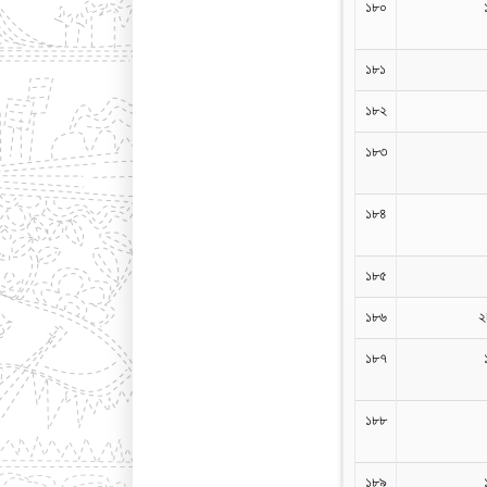
১৮০
১৮১
১৮২
১৮৩
১৮৪
১৮৫
১৮৬
২
১৮৭
১৮৮
১৮৯