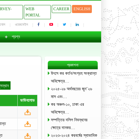
URVEY-
WEB
CAREER
ENGLISH
PORTAL
াযোগ
ওয়েবমেইল
প্রশ্ন
প্রকাশনা
উৎসে কর কর্তন/সংগ্রহ সংক্রান্ত
অধিক্ষেত্র…
২০২৫-২৬ অর্থবছরের জুন’২৬
মাস এবং…
ডাউনলোড
কর অঞ্চল-১০, ঢাকা এর
অধিক্ষেত্র…
সম্পত্তির দলিল নিবন্ধনের
ান্ত
ক্ষেত্রে দানকর…
্ত
২০২৩-২০২৪ করবর্ষের স্বাভাবিক