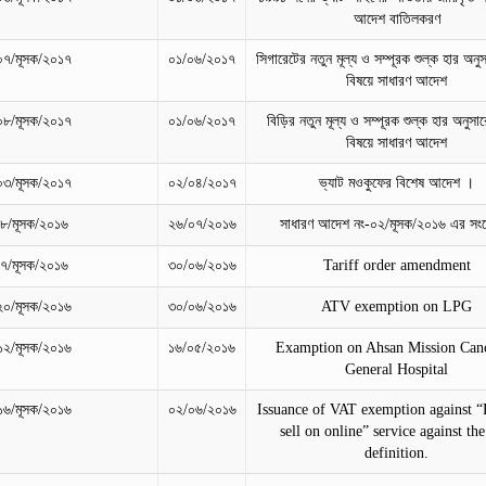
আদেশ বাতিলকরণ
০৭/মূসক/২০১৭
০১/০৬/২০১৭
সিগারেটের নতুন মূল্য ও সম্পূরক শুল্ক হার অনু
বিষয়ে সাধারণ আদেশ
০৮/মূসক/২০১৭
০১/০৬/২০১৭
বিড়ির নতুন মূল্য ও সম্পূরক শুল্ক হার অনুসা
বিষয়ে সাধারণ আদেশ
০৩/মূসক/২০১৭
০২/০৪/২০১৭
ভ্যাট মওকুফের বিশেষ আদেশ ।
৮/মূসক/২০১৬
২৬/০৭/২০১৬
সাধারণ আদেশ নং-০২/মূসক/২০১৬ এর সং
৭/মূসক/২০১৬
৩০/০৬/২০১৬
Tariff order amendment
২০/মূসক/২০১৬
৩০/০৬/২০১৬
ATV exemption on LPG
১২/মূসক/২০১৬
১৬/০৫/২০১৬
Examption on Ahsan Mission Can
General Hospital
১৬/মূসক/২০১৬
০২/০৬/২০১৬
Issuance of VAT exemption against “
sell on online” service against th
definition.