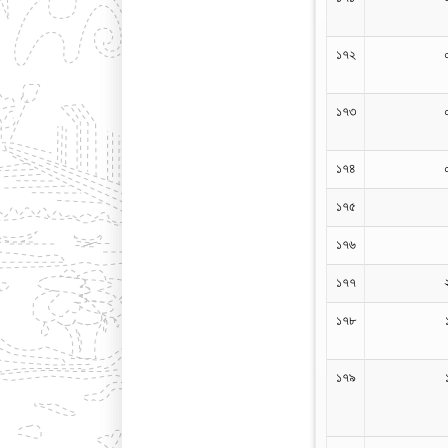
১৭২
১৭৩
১৭৪
১৭৫
১৭৬
১৭৭
১৭৮
১৭৯