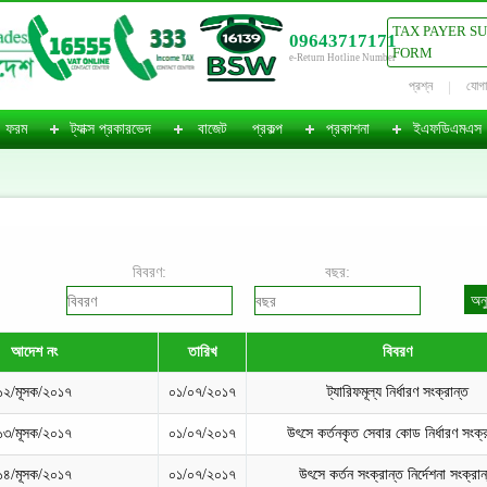
TAX PAYER S
09643717171
FORM
e-Return Hotline Number
প্রশ্ন
যোগ
ফরম
ট্যাক্স প্রকারভেদ
বাজেট
প্রকল্প
প্রকাশনা
ইএফডিএমএস
বিবরণ:
বছর:
আদেশ নং
তারিখ
বিবরণ
১২/মূসক/২০১৭
০১/০৭/২০১৭
ট্যারিফমূল্য নির্ধারণ সংক্রান্ত
১৩/মূসক/২০১৭
০১/০৭/২০১৭
উৎসে কর্তনকৃত সেবার কোড নির্ধারণ সংক্র
১৪/মূসক/২০১৭
০১/০৭/২০১৭
উৎসে কর্তন সংক্রান্ত নির্দেশনা সংক্রান