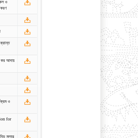
কেল ও
িতকরণ
ী
ক্রান্ত
ল্ক কর আদায়
্যক্রম ও
on for
বিড মূল্যর