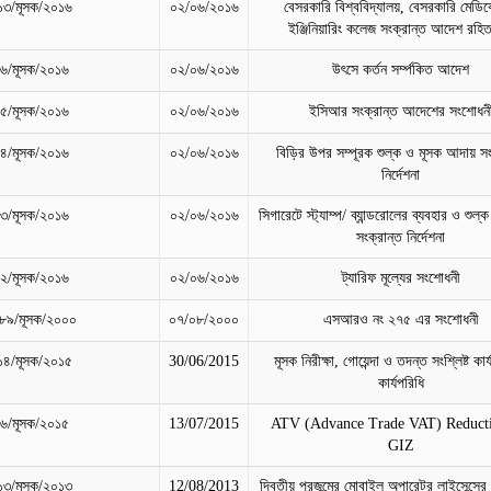
১৩/মূসক/২০১৬
০২/০৬/২০১৬
বেসরকারি বিশ্ববিদ্যালয়, বেসরকারি মেডি
ইঞ্জিনিয়ারিং কলেজ সংক্রান্ত আদেশ রহ
৬/মূসক/২০১৬
০২/০৬/২০১৬
উৎসে কর্তন সর্ম্পকিত আদেশ
৫/মূসক/২০১৬
০২/০৬/২০১৬
ইসিআর সংক্রান্ত আদেশের সংশোধন
৪/মূসক/২০১৬
০২/০৬/২০১৬
বিড়ির উপর সম্পূরক শুল্ক ও মূসক আদায় সং
নির্দেশনা
৩/মূসক/২০১৬
০২/০৬/২০১৬
সিগারেটে স্ট্যাম্প/ ব্যান্ডরোলের ব্যবহার ও শু
সংক্রান্ত নির্দেশনা
২/মূসক/২০১৬
০২/০৬/২০১৬
ট্যারিফ মূল্যের সংশোধনী
৮৯/মূসক/২০০০
০৭/০৮/২০০০
এসআরও নং ২৭৫ এর সংশোধনী
১৪/মূসক/২০১৫
30/06/2015
মূসক নিরীক্ষা, গোয়েন্দা ও তদন্ত সংশ্লিষ্ট কার
কার্যপরিধি
৬/মূসক/২০১৫
13/07/2015
ATV (Advance Trade VAT) Reducti
GIZ
১৩/মূসক/২০১৩
12/08/2013
দ্বিতীয় প্রজন্মের মোবাইল অপারেটর লাইসেন্সের 