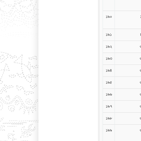
১৯০
১৯১
১৯২
১৯৩
১৯৪
১৯৫
১৯৬
১৯৭
১৯৮
১৯৯