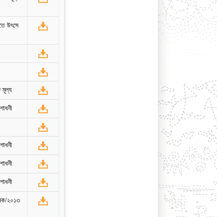
হতে উৎসে
 মূল্য
শোধনী
শোধনী
শোধনী
শোধনী
মূসক/২০১৩