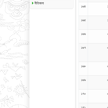
নীতিমালা
১৬৪
১৬৫
১৬৬
১৬৭
১৬৮
১৬৯
১৭০
১৭১