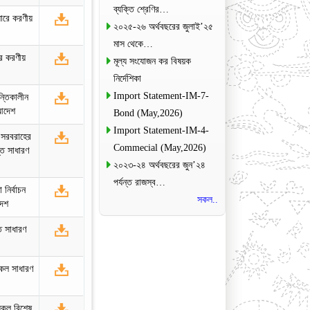
ব্যক্তি শ্রেণির…
সারে করণীয়
২০২৫-২৬ অর্থবছরের জুলাই’২৫
মাস থেকে…
রে করণীয়
মূল্য সংযোজন কর বিষয়ক
নির্দেশিকা
Import Statement-IM-7-
ন্তিকালীন
 আদেশ
Bond (May,2026)
Import Statement-IM-4-
 সরবরাহের
Commecial (May,2026)
্ত সাধারণ
২০২৩-২৪ অর্থবছরের জুন’২৪
পর্যন্ত রাজস্ব…
নির্বাচন
সকল..
দেশ
ত সাধারণ
কল সাধারণ
সকল বিশেষ