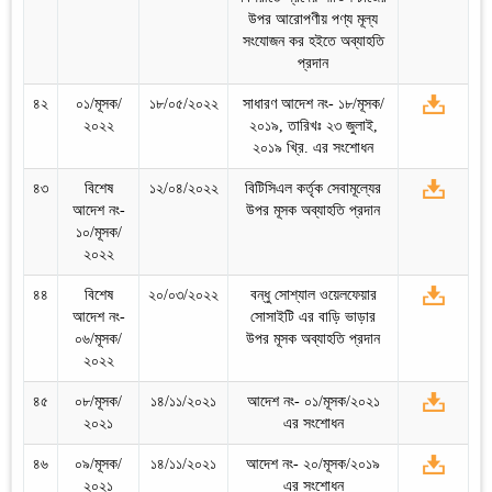
উপর আরোপণীয় পণ্য মূল্য
সংযোজন কর হইতে অব্যাহতি
প্রদান
৪২
০১/মূসক/
১৮/০৫/২০২২
সাধারণ আদেশ নং- ১৮/মূসক/
২০২২
২০১৯, তারিখঃ ২৩ জুলাই,
২০১৯ খ্রি. এর সংশোধন
৪৩
বিশেষ
১২/০৪/২০২২
বিটিসিএল কর্তৃক সেবামূল্যের
আদেশ নং-
উপর মূসক অব্যাহতি প্রদান
১০/মূসক/
২০২২
৪৪
বিশেষ
২০/০৩/২০২২
বন্ধু সোশ্যাল ওয়েলফেয়ার
আদেশ নং-
সোসাইটি এর বাড়ি ভাড়ার
০৬/মূসক/
উপর মূসক অব্যাহতি প্রদান
২০২২
৪৫
০৮/মূসক/
১৪/১১/২০২১
আদেশ নং- ০১/মূসক/২০২১
২০২১
এর সংশোধন
৪৬
০৯/মূসক/
১৪/১১/২০২১
আদেশ নং- ২০/মূসক/২০১৯
২০২১
এর সংশোধন