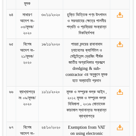
মূসক
৬৪
সাধারণ
৩০/১১/২০২০
চুক্তি ভিত্তিক পণ্য উৎপাদন
আদেশ নং-
ও সরবরাহের ক্ষেত্রে পালনীয়
০৩/মূসক/
পদ্ধতি ও প্রক্রিয়া সংক্রান্ত
২০২০
দিকনির্দেশনা
৬৫
বিশেষ
১৬/১১/২০২০
পায়রা বন্দরের রাবানাবাদ
আদেশ নং-
চ্যানেলের ক্যাপিটাল ও
২১/মূসক/
মেইন্টেনেন্স ড্রেজিং শীর্ষক
২০২০
জাতীয় অগ্রাধিকার প্রকল্পে
dredging & sub-
contractor এর অনুকুলে মূসক
হতে অব্যাহতি প্রদান
৬৬
ব্যাখ্যাপত্র
১১/১১/২০২০
মূসক ও সম্পূরক শুল্ক আই্ন ,
নং ০৯/মূসক/
২০১২ মূসক ও সম্পূরক শুল্ক
২০২০
বিধিমালা , ২০১৬ মোতাবেক
কাচামাল স্থানান্তর সংক্রান্ত
ব্যাখ্যাপত্র
৬৭
বিশেষ
২৫/১০/২০২০
Exemption from VAT
আদেশ নং-
on using electronic