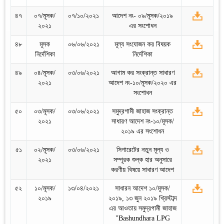
৪৭
০৭/মূসক/
০৭/১০/২০২১
আদেশ নং- ০৯/মূসক/২০১৯
২০২১
এর সংশোধন
৪৮
মূসক
০৬/০৬/২০২১
মূল্য সংযোজন কর বিষয়ক
নির্দেশিকা
নির্দেশিকা
৪৯
০৪/মূসক/
০৩/০৬/২০২১
আগাম কর সংক্রান্ত সাধারণ
২০২১
আদেশ নং-১০/মূসক/২০২০ এর
সংশোধন
৫০
০৩/মূসক/
০৩/০৬/২০২১
সমুদ্রগামী জাহাজ সংক্রান্ত
২০২১
সাধারণ আদেশ নং-১০/মূসক/
২০১৯ এর সংশোধন
৫১
০২/মূসক/
০৩/০৬/২০২১
সিগারেটের নতুন মূল্য ও
২০২১
সম্পূরক শুল্ক হার অনুসারে
করণীয় বিষয়ে সাধারণ আদেশ
৫২
১০/মূসক/
১৩/০৪/২০২১
সাধারন আদেশ ১০/মূসক/
২০১৯
২০১৯, ১৩ জুন‌ ২০১৯ খ্রিস্টাব্দ
এর আওতায় সমুদ্রগামী জাহাজ
"Bashundhara LPG