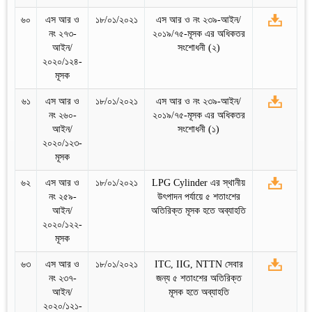
৬০
এস আর ও
১৮/০১/২০২১
এস আর ও নং ২৩৯-আইন/
নং ২৭৩-
২০১৯/৭৫-মূসক এর অধিকতর
আইন/
সংশোধনী (২)
২০২০/১২৪-
মূসক
৬১
এস আর ও
১৮/০১/২০২১
এস আর ও নং ২৩৯-আইন/
নং ২৬০-
২০১৯/৭৫-মূসক এর অধিকতর
আইন/
সংশোধনী (১)
২০২০/১২৩-
মূসক
৬২
এস আর ও
১৮/০১/২০২১
LPG Cylinder এর স্থানীয়
নং ২৫৯-
উৎপাদন পর্যায়ে ৫ শতাংশের
আইন/
অতিরিক্ত মূসক হতে অব্যাহতি
২০২০/১২২-
মূসক
৬৩
এস আর ও
১৮/০১/২০২১
ITC, IIG, NTTN সেবার
নং ২৩৭-
জন্য ৫ শতাংশের অতিরিক্ত
আইন/
মূসক হতে অব্যাহতি
২০২০/১২১-