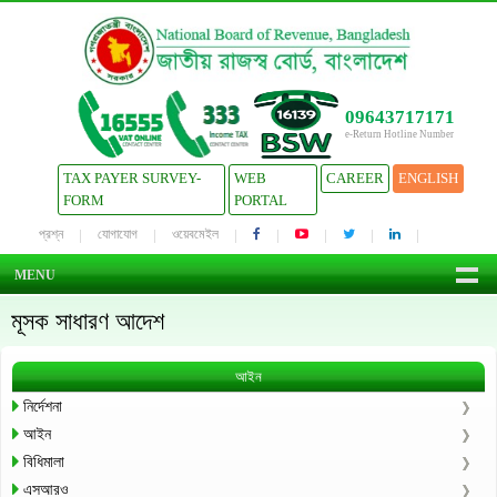
09643717171
e-Return Hotline Number
TAX PAYER SURVEY-
WEB
CAREER
ENGLISH
FORM
PORTAL
প্রশ্ন
যোগাযোগ
ওয়েবমেইল
MENU
মূসক সাধারণ আদেশ
আইন
নির্দেশনা
আইন
বিধিমালা
এসআরও