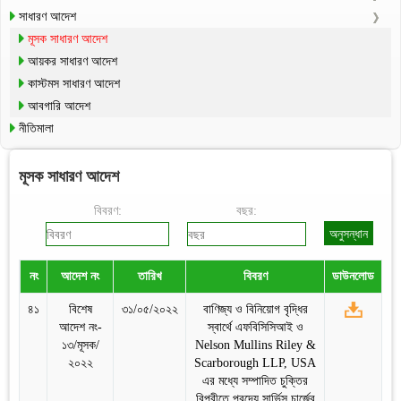
সাধারণ আদেশ
মূসক সাধারণ আদেশ
আয়কর সাধারণ আদেশ
কাস্টমস সাধারণ আদেশ
আবগারি আদেশ
নীতিমালা
মূসক সাধারণ আদেশ
বিবরণ:
বছর:
নং
আদেশ নং
তারিখ
বিবরণ
ডাউনলোড
৪১
বিশেষ
৩১/০৫/২০২২
বাণিজ্য ও বিনিয়োগ বৃদ্ধির
আদেশ নং-
স্বার্থে এফবিসিসিআই ও
১৩/মূসক/
Nelson Mullins Riley &
২০২২
Scarborough LLP, USA
এর মধ্যে সম্পাদিত চুক্তির
বিপরীতে প্রদেয় সার্ভিস চার্জের