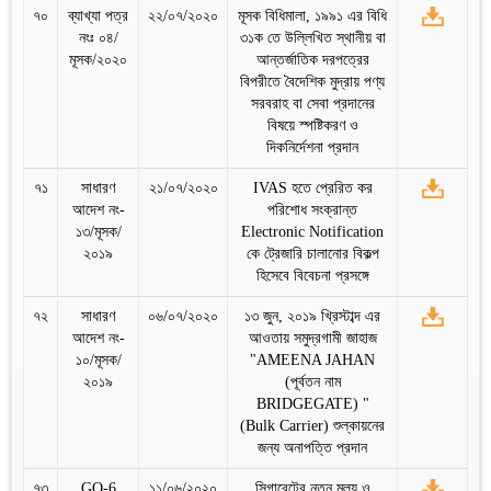
৭০
ব্যাখ্যা পত্র
২২/০৭/২০২০
মূসক বিধিমালা, ১৯৯১ এর বিধি
নংঃ ০৪/
৩১ক তে উল্লিখিত স্থানীয় বা
মূসক/২০২০
আন্তর্জাতিক দরপত্রের
বিপরীতে বৈদেশিক মুদ্রায় পণ্য
সরবরাহ বা সেবা প্রদানের
বিষয়ে স্পষ্টিকরণ ও
দিকনির্দেশনা প্রদান
৭১
সাধারণ
২১/০৭/২০২০
IVAS হতে প্রেরিত কর
আদেশ নং-
পরিশোধ সংক্রান্ত
১৩/মূসক/
Electronic Notification
২০১৯
কে ট্রেজারি চালানোর বিকল্প
হিসেবে বিবেচনা প্রসঙ্গে
৭২
সাধারণ
০৬/০৭/২০২০
১৩ জুন, ২০১৯ খ্রিস্টাব্দ এর
আদেশ নং-
আওতায় সমুদ্রগামী জাহাজ
১০/মূসক/
"AMEENA JAHAN
২০১৯
(পূর্বতন নাম
BRIDGEGATE) "
(Bulk Carrier) শুল্কায়নের
জন্য অনাপত্তি প্রদান
৭৩
GO-6
১১/০৬/২০২০
সিগারেটের নতুন মূল্য ও