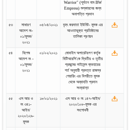
Warrior" (পূর্বতন নাম BW
Empress) শুল্কায়নের জন্য
অনাপত্তি প্রদান
৫৩
সাধারণ
০৫/০৪/২০২১
বৃহৎ করদাতা ইউনিট- মূসক এর
আদেশ নং-
আওতাভুক্ত প্রতিষ্ঠানের
০১/মূসক/
তালিকা প্রণয়ন
২০২১
৫৪
বিশেষ
০১/০২/২০২১
মোবাইল অপারেটরগণ কর্তৃক
আদেশ নং -
বিটিআরসি'কে দ্বিতীয় ও তৃতীয়
০১/মূসক/
প্রজন্মের লাইসেন্স ব্যবহারের
২০২১
শর্ত অনুযায়ী প্রদত্ত রাজস্ব
শেয়ারিং এর বিপরীতে মূসক
থেকে অব্যাহতি প্রদান
সংক্রান্ত
৫৫
এস আর ও
১৮/০১/২০২১
এস আর ও নং ১৪৭-আইন/
নং ৩৪১-
২০২০/১০৮-মূসক এর
আইন/
সংশোধনী
২০২০/১২৯-
মূসক