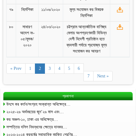
৭৯
নির্দেশিকা
১১/০৬/২০২০
মূল্য সংযোজন কর বিষয়ক
নির্দেশিকা
৮০
সাধারণ
২৪/০৩/২০২০
চট্টগ্রাম আন্তর্জাতিক বাণিজ্য
আদেশ নং-
মেলায় অংশগ্রহণকারী বিভিন্ন
০৫/মূসক/
দেশী বিদেশী প্রতিষ্ঠান হতে
২০২০
ব্যবসায়ী পর্যায়ে প্রযোজ্য মূল্য
সংযোজন কর আহরণ
« Prev
1
2
3
4
5
6
7
Next »
প্রকাশনা
উৎসে কর কর্তন/সংগ্রহ সংক্রান্ত অধিক্ষেত্র…
২০২৫-২৬ অর্থবছরের জুন’২৬ মাস এবং…
কর অঞ্চল-১০, ঢাকা এর অধিক্ষেত্র…
সম্পত্তির দলিল নিবন্ধনের ক্ষেত্রে দানকর…
২০২৩-২০২৪ করবর্ষের স্বাভাবিক ব্যক্তি শ্রেণির…