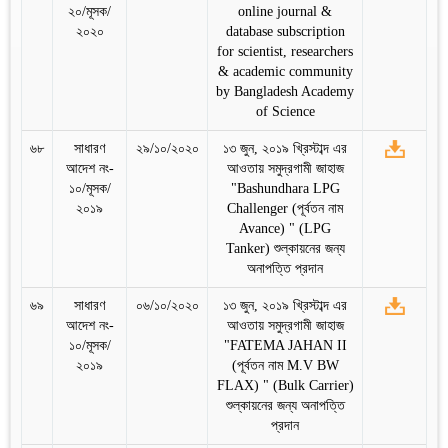
২০/মূসক/
online journal &
২০২০
database subscription
for scientist, researchers
& academic community
by Bangladesh Academy
of Science
৬৮
সাধারণ
২৯/১০/২০২০
১৩ জুন, ২০১৯ খ্রিস্টাব্দ এর
আদেশ নং-
আওতায় সমুদ্রগামী জাহাজ
১০/মূসক/
"Bashundhara LPG
২০১৯
Challenger (পূর্বতন নাম
Avance) " (LPG
Tanker) শুল্কায়নের জন্য
অনাপত্তি প্রদান
৬৯
সাধারণ
০৬/১০/২০২০
১৩ জুন, ২০১৯ খ্রিস্টাব্দ এর
আদেশ নং-
আওতায় সমুদ্রগামী জাহাজ
১০/মূসক/
"FATEMA JAHAN II
২০১৯
(পূর্বতন নাম M.V BW
FLAX) " (Bulk Carrier)
শুল্কায়নের জন্য অনাপত্তি
প্রদান