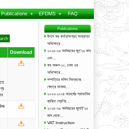
Publications
EFDMS
FAQ
Publications
উৎসে কর কর্তন/সংগ্রহ সংক্রান্ত
অধিক্ষেত্র…
২০২৫-২৬ অর্থবছরের জুন’২৬ মাস
Download
এবং…
কর অঞ্চল-১০, ঢাকা এর
অধিক্ষেত্র…
সম্পত্তির দলিল নিবন্ধনের
ীতে
ক্ষেত্রে দানকর…
ণ্য
২০২৩-২০২৪ করবর্ষের স্বাভাবিক
ান
ব্যক্তি শ্রেণির…
িখঃ
২০২৫-২৬ অর্থবছরের জুলাই’২৫
মাস থেকে…
VAT Instruction