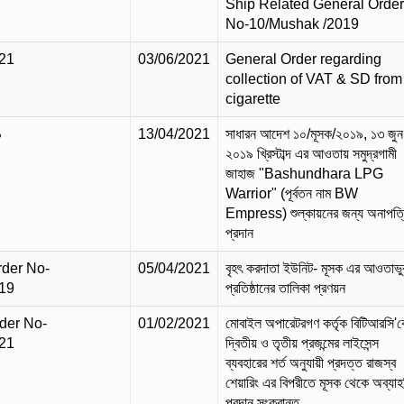
Ship Related General Orde
No-10/Mushak /2019
21
03/06/2021
General Order regarding
collection of VAT & SD from
cigarette
৯
13/04/2021
সাধারন আদেশ ১০/মূসক/২০১৯, ১৩ জুন‌
২০১৯ খ্রিস্টাব্দ এর আওতায় সমুদ্রগামী
জাহাজ "Bashundhara LPG
Warrior" (পূর্বতন নাম BW
Empress) শুল্কায়নের জন্য অনাপত্
প্রদান
rder No-
05/04/2021
বৃহৎ করদাতা ইউনিট- মূসক এর আওতাভু
19
প্রতিষ্ঠানের তালিকা প্রণয়ন
der No-
01/02/2021
মোবাইল অপারেটরগণ কর্তৃক বিটিআরসি'
21
দ্বিতীয় ও তৃতীয় প্রজন্মের লাইসেন্স
ব্যবহারের শর্ত অনুযায়ী প্রদত্ত রাজস্ব
শেয়ারিং এর বিপরীতে মূসক থেকে অব্যা
প্রদান সংক্রান্ত