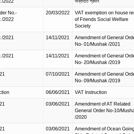
 /2022
অব্যাহতি প্রদান
der No.-
20/03/2022
VAT exemption on house re
 /2022
of Friends Social Welfare
Society
 /2021
14/11/2021
Amendment of General Ord
No- 01/Mushak /2021
 /2021
14/11/2021
Amendment of General Ord
No- 20/Mushak /2019
21
07/10/2021
Amendment of General Ord
No- 09/Mushak /2019
ction
06/06/2021
VAT Instruction
21
03/06/2021
Amendment of AT Related
General Order No-10/Mush
/2020
21
03/06/2021
Amendment of Ocean Goin