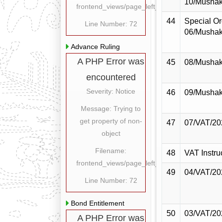
10/Mushak
frontend_views/page_left_content.php
44
Special Or
Line Number: 72
06/Mushak
Advance Ruling
A PHP Error was
45
08/Mushak
encountered
Severity: Notice
46
09/Mushak
Message: Trying to
get property of non-
47
07/VAT/20
object
Filename:
48
VAT Instru
frontend_views/page_left_content.php
49
04/VAT/20
Line Number: 72
Bond Entitlement
50
03/VAT/20
A PHP Error was