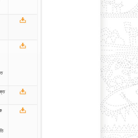
r
তি
ক্ত
কে
হতি