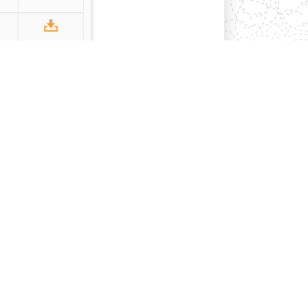
২০২০
সক
ূসক
ূসক
ূসক