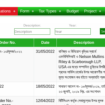
ations
Form
Tax Types
Budget
Project
Description:
Year:
Order No.
Date
Description
ং- ১৩/মূসক/২০২২
31/05/2022
বাণিজ্য ও বিনিয়োগ বৃদ্ধির স্বার্থে
এফবিসিসিআই ও Nelson Mullins
Riley & Scarborough LLP,
USA এর মধ্যে সম্পাদিত চুক্তির বিপর
প্রদেয় সার্ভিস চার্জের উপর আরোপণীয় প
মূল্য সংযোজন কর হইতে অব্যাহতি প্রদ
22
18/05/2022
সাধারণ আদেশ নং- ১৮/মূসক/২০১৯, তার
২৩ জুলাই, ২০১৯ খ্রি. এর সংশোধন
der No.-
12/04/2022
বিটিসিএল কর্তৃক সেবামূল্যের উপর মূসক