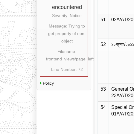
encountered
Severity: Notice
51
02/VAT/20
Message: Trying to
get property of non-
object
52
১০/মূসক/২০১
Filename:
frontend_views/page_left_content.php
Line Number: 72
Policy
53
General O
23/VAT/20
54
Special Or
01/VAT/20