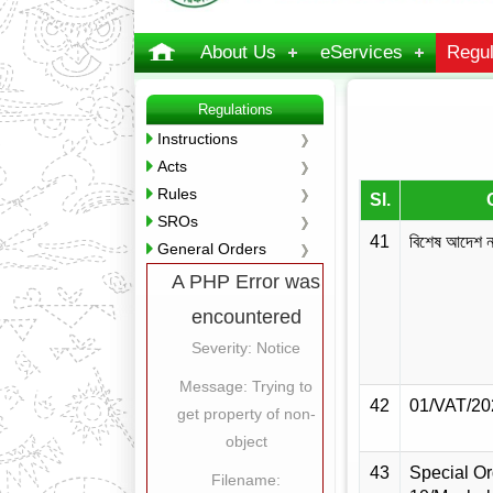
About Us
eServices
Regul
Regulations
Instructions
Acts
Rules
Sl.
SROs
41
বিশেষ আদেশ ন
General Orders
A PHP Error was
encountered
Severity: Notice
Message: Trying to
42
01/VAT/20
get property of non-
object
43
Special Or
Filename: