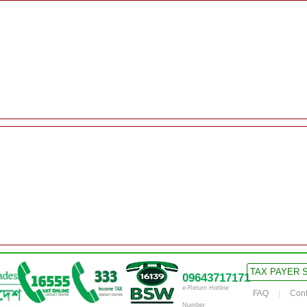
TAX PAYER 
09643717171
e-Return Hotline
FAQ
Cont
Number