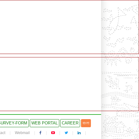
SURVEY-FORM
WEB PORTAL
CAREER
বাংলা
act
Webmail