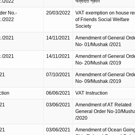
 /2022
অব্যাহতি প্রদান
der No.-
20/03/2022
VAT exemption on house re
 /2022
of Friends Social Welfare
Society
 /2021
14/11/2021
Amendment of General Ord
No- 01/Mushak /2021
 /2021
14/11/2021
Amendment of General Ord
No- 20/Mushak /2019
21
07/10/2021
Amendment of General Ord
No- 09/Mushak /2019
ction
06/06/2021
VAT Instruction
21
03/06/2021
Amendment of AT Related
General Order No-10/Mush
/2020
21
03/06/2021
Amendment of Ocean Goin