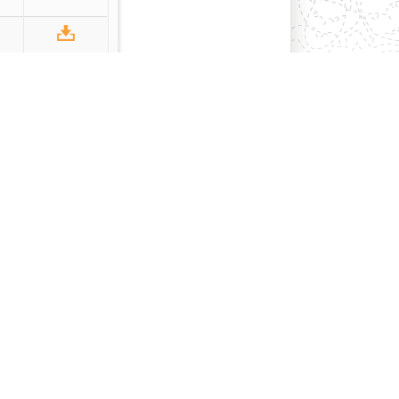
২০২০
সক
ূসক
ূসক
ূসক