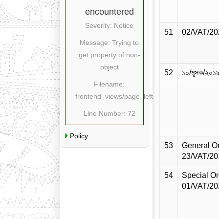
encountered
Severity: Notice
51
02/VAT/20
Message: Trying to
get property of non-
object
52
১০/মূসক/২০১
Filename:
frontend_views/page_left_content.php
Line Number: 72
Policy
53
General O
23/VAT/20
54
Special Or
01/VAT/20