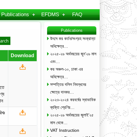
Publications
EFDMS
FAQ
Publications
উৎসে কর কর্তন/সংগ্রহ সংক্রান্ত
অধিক্ষেত্র…
২০২৫-২৬ অর্থবছরের জুন’২৬ মাস
Download
এবং…
কর অঞ্চল-১০, ঢাকা এর
অধিক্ষেত্র…
সম্পত্তির দলিল নিবন্ধনের
ীতে
ক্ষেত্রে দানকর…
ণ্য
২০২৩-২০২৪ করবর্ষের স্বাভাবিক
ান
ব্যক্তি শ্রেণির…
িখঃ
২০২৫-২৬ অর্থবছরের জুলাই’২৫
মাস থেকে…
VAT Instruction