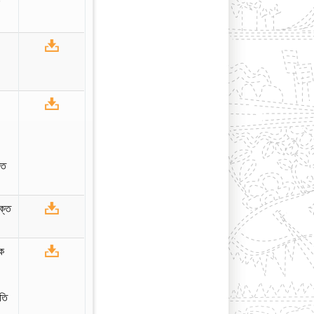
r
তি
ক্ত
কে
হতি