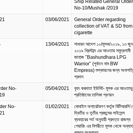
Ship Related General Orde
No-10/Mushak /2019
21
03/06/2021
General Order regarding
collection of VAT & SD from
cigarette
৯
13/04/2021
সাধারন আদেশ ১০/মূসক/২০১৯, ১৩ জুন‌
২০১৯ খ্রিস্টাব্দ এর আওতায় সমুদ্রগামী
জাহাজ "Bashundhara LPG
Warrior" (পূর্বতন নাম BW
Empress) শুল্কায়নের জন্য অনাপত্
প্রদান
rder No-
05/04/2021
বৃহৎ করদাতা ইউনিট- মূসক এর আওতাভু
19
প্রতিষ্ঠানের তালিকা প্রণয়ন
der No-
01/02/2021
মোবাইল অপারেটরগণ কর্তৃক বিটিআরসি'
21
দ্বিতীয় ও তৃতীয় প্রজন্মের লাইসেন্স
ব্যবহারের শর্ত অনুযায়ী প্রদত্ত রাজস্ব
শেয়ারিং এর বিপরীতে মূসক থেকে অব্যা
প্রদান সংক্রান্ত