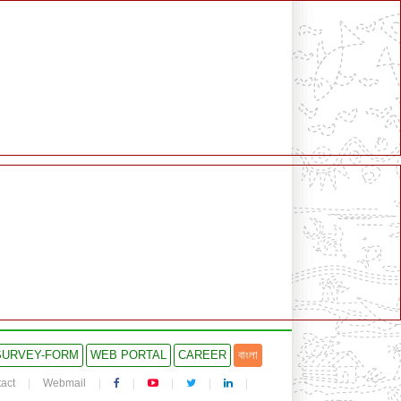
SURVEY-FORM
WEB PORTAL
CAREER
বাংলা
act
Webmail