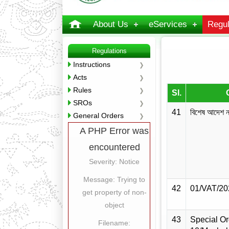
About Us
eServices
Regul
Regulations
Instructions
Acts
Rules
Sl.
SROs
41
বিশেষ আদেশ ন
General Orders
A PHP Error was
encountered
Severity: Notice
Message: Trying to
42
01/VAT/20
get property of non-
object
43
Special Or
Filename: