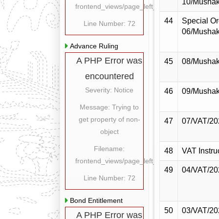
10/Mushak
frontend_views/page_left_content.php
44
Special Or
Line Number: 72
06/Mushak
Advance Ruling
A PHP Error was
45
08/Mushak
encountered
Severity: Notice
46
09/Mushak
Message: Trying to
get property of non-
47
07/VAT/20
object
Filename:
48
VAT Instru
frontend_views/page_left_content.php
49
04/VAT/20
Line Number: 72
Bond Entitlement
50
03/VAT/20
A PHP Error was