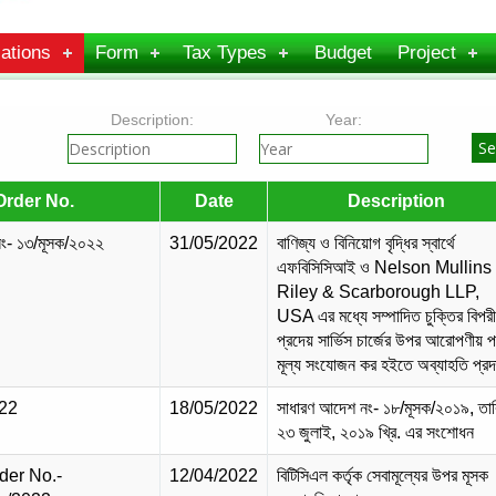
ations
Form
Tax Types
Budget
Project
Description:
Year:
Order No.
Date
Description
ং- ১৩/মূসক/২০২২
31/05/2022
বাণিজ্য ও বিনিয়োগ বৃদ্ধির স্বার্থে
এফবিসিসিআই ও Nelson Mullins
Riley & Scarborough LLP,
USA এর মধ্যে সম্পাদিত চুক্তির বিপর
প্রদেয় সার্ভিস চার্জের উপর আরোপণীয় প
মূল্য সংযোজন কর হইতে অব্যাহতি প্রদ
22
18/05/2022
সাধারণ আদেশ নং- ১৮/মূসক/২০১৯, তার
২৩ জুলাই, ২০১৯ খ্রি. এর সংশোধন
der No.-
12/04/2022
বিটিসিএল কর্তৃক সেবামূল্যের উপর মূসক