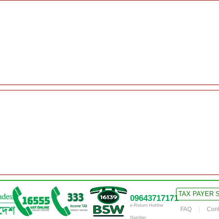
TAX PAYER 
09643717171
e-Return Hotline
FAQ
Cont
Number