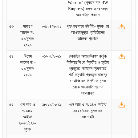
Warrior" (পূর্বতন নাম BW
Empress) শুল্কায়নের জন্য
অনাপত্তি প্রদান
৫৩
সাধারণ
০৫/০৪/২০২১
বৃহৎ করদাতা ইউনিট- মূসক এর
আদেশ নং-
আওতাভুক্ত প্রতিষ্ঠানের
০১/মূসক/
তালিকা প্রণয়ন
২০২১
৫৪
বিশেষ
০১/০২/২০২১
মোবাইল অপারেটরগণ কর্তৃক
আদেশ নং -
বিটিআরসি'কে দ্বিতীয় ও তৃতীয়
০১/মূসক/
প্রজন্মের লাইসেন্স ব্যবহারের
২০২১
শর্ত অনুযায়ী প্রদত্ত রাজস্ব
শেয়ারিং এর বিপরীতে মূসক
থেকে অব্যাহতি প্রদান
সংক্রান্ত
৫৫
এস আর ও
১৮/০১/২০২১
এস আর ও নং ১৪৭-আইন/
নং ৩৪১-
২০২০/১০৮-মূসক এর
আইন/
সংশোধনী
২০২০/১২৯-
মূসক