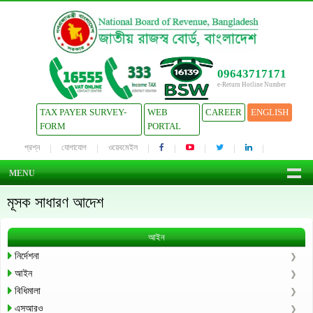
09643717171
e-Return Hotline Number
TAX PAYER SURVEY-
WEB
CAREER
ENGLISH
FORM
PORTAL
প্রশ্ন
যোগাযোগ
ওয়েবমেইল
MENU
মূসক সাধারণ আদেশ
আইন
নির্দেশনা
আইন
বিধিমালা
এসআরও