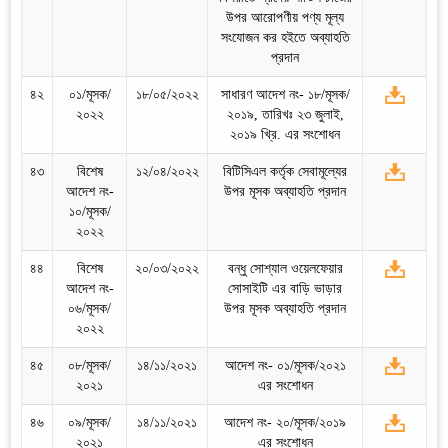
উপর আরোপণীয় পণ্য মূল্য
সংযোজন কর হইতে অব্যাহতি
প্রদান
৪২
০১/মূসক/
১৮/০৫/২০২২
সাধারণ আদেশ নং- ১৮/মূসক/
২০২২
২০১৯, তারিখঃ ২৩ জুলাই,
২০১৯ খ্রি. এর সংশোধন
৪৩
বিশেষ
১২/০৪/২০২২
বিটিসিএল কর্তৃক সেবামূল্যের
আদেশ নং-
উপর মূসক অব্যাহতি প্রদান
১০/মূসক/
২০২২
৪৪
বিশেষ
২০/০৩/২০২২
বন্ধু সোশ্যাল ওয়েলফেয়ার
আদেশ নং-
সোসাইটি এর বাড়ি ভাড়ার
০৬/মূসক/
উপর মূসক অব্যাহতি প্রদান
২০২২
৪৫
০৮/মূসক/
১৪/১১/২০২১
আদেশ নং- ০১/মূসক/২০২১
২০২১
এর সংশোধন
৪৬
০৯/মূসক/
১৪/১১/২০২১
আদেশ নং- ২০/মূসক/২০১৯
২০২১
এর সংশোধন