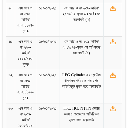
৬০
এস আর ও
১৮/০১/২০২১
এস আর ও নং ২৩৯-আইন/
নং ২৭৩-
২০১৯/৭৫-মূসক এর অধিকতর
আইন/
সংশোধনী (২)
২০২০/১২৪-
মূসক
৬১
এস আর ও
১৮/০১/২০২১
এস আর ও নং ২৩৯-আইন/
নং ২৬০-
২০১৯/৭৫-মূসক এর অধিকতর
আইন/
সংশোধনী (১)
২০২০/১২৩-
মূসক
৬২
এস আর ও
১৮/০১/২০২১
LPG Cylinder এর স্থানীয়
নং ২৫৯-
উৎপাদন পর্যায়ে ৫ শতাংশের
আইন/
অতিরিক্ত মূসক হতে অব্যাহতি
২০২০/১২২-
মূসক
৬৩
এস আর ও
১৮/০১/২০২১
ITC, IIG, NTTN সেবার
নং ২৩৭-
জন্য ৫ শতাংশের অতিরিক্ত
আইন/
মূসক হতে অব্যাহতি
২০২০/১২১-