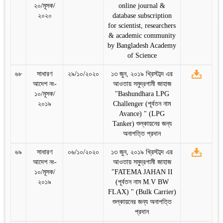
২০/মূসক/
online journal &
২০২০
database subscription
for scientist, researchers
& academic community
by Bangladesh Academy
of Science
৬৮
সাধারণ
২৯/১০/২০২০
১৩ জুন, ২০১৯ খ্রিস্টাব্দ এর
আদেশ নং-
আওতায় সমুদ্রগামী জাহাজ
১০/মূসক/
"Bashundhara LPG
২০১৯
Challenger (পূর্বতন নাম
Avance) " (LPG
Tanker) শুল্কায়নের জন্য
অনাপত্তি প্রদান
৬৯
সাধারণ
০৬/১০/২০২০
১৩ জুন, ২০১৯ খ্রিস্টাব্দ এর
আদেশ নং-
আওতায় সমুদ্রগামী জাহাজ
১০/মূসক/
"FATEMA JAHAN II
২০১৯
(পূর্বতন নাম M.V BW
FLAX) " (Bulk Carrier)
শুল্কায়নের জন্য অনাপত্তি
প্রদান