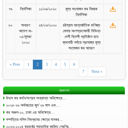
৭৯
নির্দেশিকা
১১/০৬/২০২০
মূল্য সংযোজন কর বিষয়ক
নির্দেশিকা
৮০
সাধারণ
২৪/০৩/২০২০
চট্টগ্রাম আন্তর্জাতিক বাণিজ্য
আদেশ নং-
মেলায় অংশগ্রহণকারী বিভিন্ন
০৫/মূসক/
দেশী বিদেশী প্রতিষ্ঠান হতে
২০২০
ব্যবসায়ী পর্যায়ে প্রযোজ্য মূল্য
সংযোজন কর আহরণ
« Prev
1
2
3
4
5
6
7
Next »
প্রকাশনা
উৎসে কর কর্তন/সংগ্রহ সংক্রান্ত অধিক্ষেত্র…
২০২৫-২৬ অর্থবছরের জুন’২৬ মাস এবং…
কর অঞ্চল-১০, ঢাকা এর অধিক্ষেত্র…
সম্পত্তির দলিল নিবন্ধনের ক্ষেত্রে দানকর…
২০২৩-২০২৪ করবর্ষের স্বাভাবিক ব্যক্তি শ্রেণির…