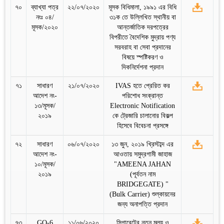
৭০
ব্যাখ্যা পত্র
২২/০৭/২০২০
মূসক বিধিমালা, ১৯৯১ এর বিধি
নংঃ ০৪/
৩১ক তে উল্লিখিত স্থানীয় বা
মূসক/২০২০
আন্তর্জাতিক দরপত্রের
বিপরীতে বৈদেশিক মুদ্রায় পণ্য
সরবরাহ বা সেবা প্রদানের
বিষয়ে স্পষ্টিকরণ ও
দিকনির্দেশনা প্রদান
৭১
সাধারণ
২১/০৭/২০২০
IVAS হতে প্রেরিত কর
আদেশ নং-
পরিশোধ সংক্রান্ত
১৩/মূসক/
Electronic Notification
২০১৯
কে ট্রেজারি চালানোর বিকল্প
হিসেবে বিবেচনা প্রসঙ্গে
৭২
সাধারণ
০৬/০৭/২০২০
১৩ জুন, ২০১৯ খ্রিস্টাব্দ এর
আদেশ নং-
আওতায় সমুদ্রগামী জাহাজ
১০/মূসক/
"AMEENA JAHAN
২০১৯
(পূর্বতন নাম
BRIDGEGATE) "
(Bulk Carrier) শুল্কায়নের
জন্য অনাপত্তি প্রদান
৭৩
GO-6
১১/০৬/২০২০
সিগারেটের নতুন মূল্য ও