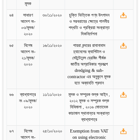
মূসক
৬৪
সাধারণ
৩০/১১/২০২০
চুক্তি ভিত্তিক পণ্য উৎপাদন
আদেশ নং-
ও সরবরাহের ক্ষেত্রে পালনীয়
০৩/মূসক/
পদ্ধতি ও প্রক্রিয়া সংক্রান্ত
২০২০
দিকনির্দেশনা
৬৫
বিশেষ
১৬/১১/২০২০
পায়রা বন্দরের রাবানাবাদ
আদেশ নং-
চ্যানেলের ক্যাপিটাল ও
২১/মূসক/
মেইন্টেনেন্স ড্রেজিং শীর্ষক
২০২০
জাতীয় অগ্রাধিকার প্রকল্পে
dredging & sub-
contractor এর অনুকুলে মূসক
হতে অব্যাহতি প্রদান
৬৬
ব্যাখ্যাপত্র
১১/১১/২০২০
মূসক ও সম্পূরক শুল্ক আই্ন ,
নং ০৯/মূসক/
২০১২ মূসক ও সম্পূরক শুল্ক
২০২০
বিধিমালা , ২০১৬ মোতাবেক
কাচামাল স্থানান্তর সংক্রান্ত
ব্যাখ্যাপত্র
৬৭
বিশেষ
২৫/১০/২০২০
Exemption from VAT
আদেশ নং-
on using electronic