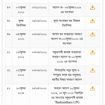
৪৭
০৭/মূসক/
০৭/১০/২০২১
আদেশ নং- ০৯/মূসক/২০১৯
২০২১
এর সংশোধন
৪৮
মূসক
০৬/০৬/২০২১
মূল্য সংযোজন কর বিষয়ক
নির্দেশিকা
নির্দেশিকা
৪৯
০৪/মূসক/
০৩/০৬/২০২১
আগাম কর সংক্রান্ত সাধারণ
২০২১
আদেশ নং-১০/মূসক/২০২০ এর
সংশোধন
৫০
০৩/মূসক/
০৩/০৬/২০২১
সমুদ্রগামী জাহাজ সংক্রান্ত
২০২১
সাধারণ আদেশ নং-১০/মূসক/
২০১৯ এর সংশোধন
৫১
০২/মূসক/
০৩/০৬/২০২১
সিগারেটের নতুন মূল্য ও
২০২১
সম্পূরক শুল্ক হার অনুসারে
করণীয় বিষয়ে সাধারণ আদেশ
৫২
১০/মূসক/
১৩/০৪/২০২১
সাধারন আদেশ ১০/মূসক/
২০১৯
২০১৯, ১৩ জুন‌ ২০১৯ খ্রিস্টাব্দ
এর আওতায় সমুদ্রগামী জাহাজ
"Bashundhara LPG