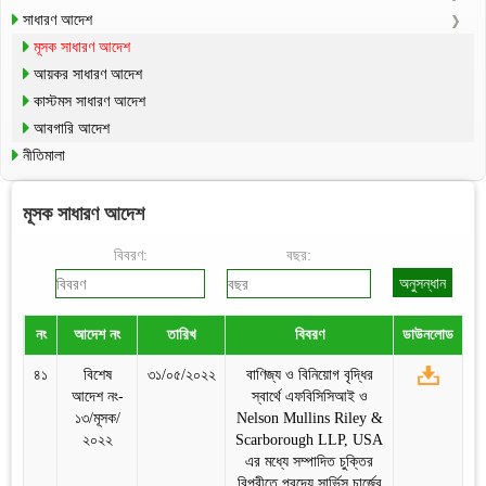
সাধারণ আদেশ
মূসক সাধারণ আদেশ
আয়কর সাধারণ আদেশ
কাস্টমস সাধারণ আদেশ
আবগারি আদেশ
নীতিমালা
মূসক সাধারণ আদেশ
বিবরণ:
বছর:
নং
আদেশ নং
তারিখ
বিবরণ
ডাউনলোড
৪১
বিশেষ
৩১/০৫/২০২২
বাণিজ্য ও বিনিয়োগ বৃদ্ধির
আদেশ নং-
স্বার্থে এফবিসিসিআই ও
১৩/মূসক/
Nelson Mullins Riley &
২০২২
Scarborough LLP, USA
এর মধ্যে সম্পাদিত চুক্তির
বিপরীতে প্রদেয় সার্ভিস চার্জের