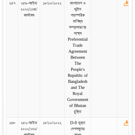
২৫৭
২৫৯-আইন/
১৮/১০/২০২২
বাংলাদেশ ও
২০২২/১৩৪/
ভুটান
কাস্টমস
পারস্পরিক
বাণিজ্য
সম্প্রসারণের
লক্ষ্যে
Preferential
Trade
Agreement
Between
The
People's
Republic of
Bangladesh
and The
Royal
Government
of Bhutan
চুক্তি
২৫৮
২৫২-আইন/
১৮/১০/২০২২
D-8 ভুক্ত
২০২২/১৩২/
দেশসমূহের
কাস্টমস
মধ্যে