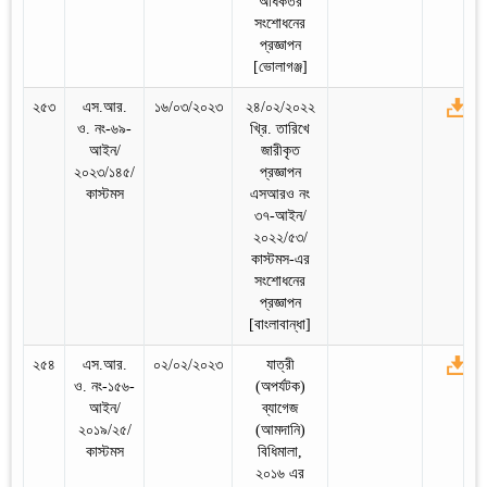
অধিকতর
সংশোধনের
প্রজ্ঞাপন
[ভোলাগঞ্জ]
২৫৩
এস.আর.
১৬/০৩/২০২৩
২৪/০২/২০২২
ও. নং-৬৯-
খ্রি. তারিখে
আইন/
জারীকৃত
২০২৩/১৪৫/
প্রজ্ঞাপন
কাস্টমস
এসআরও নং
৩৭-আইন/
২০২২/৫৩/
কাস্টমস-এর
সংশোধনের
প্রজ্ঞাপন
[বাংলাবান্ধা]
২৫৪
এস.আর.
০২/০২/২০২৩
যাত্রী
ও. নং-১৫৬-
(অপর্যটক)
আইন/
ব্যাগেজ
২০১৯/২৫/
(আমদানি)
কাস্টমস
বিধিমালা,
২০১৬ এর