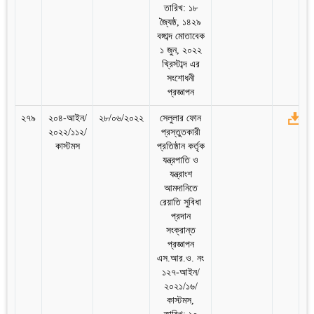
তারিখ: ১৮
জ্যৈষ্ঠ, ১৪২৯
বঙ্গাব্দ মোতাবেক
১ জুন, ২০২২
খ্রিস্টাব্দ এর
সংশোধনী
প্রজ্ঞাপন
২৭৯
২০৪-আইন/
২৮/০৬/২০২২
সেলুলার ফোন
২০২২/১১২/
প্রস্তুতকারী
কাস্টমস
প্রতিষ্ঠান কর্তৃক
যন্ত্রপাতি ও
যন্ত্রাংশ
আমদানিতে
রেয়াতি সুবিধা
প্রদান
সংক্রান্ত
প্রজ্ঞাপন
এস.আর.ও. নং
১২৭-আইন/
২০২১/১৬/
কাস্টমস,