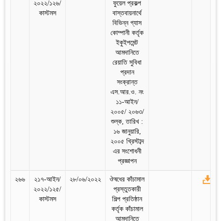
২০২২/১২৬/
ফুয়েল প্রকল্প
কাস্টমস
বাস্তবায়নার্থে
বিভিন্ন গ্যাস
কোম্পানী কর্তৃক
ইকুইপমেন্ট
আমদানিতে
রেয়াতি সুবিধা
প্রদান
সংক্রান্ত
এস.আর.ও. নং
১১-আইন/
২০০৫/ ২০৬৩/
শুল্ক, তারিখ :
১৬ জানুয়ারি,
২০০৫ খ্রিস্টাব্দ
এর সংশোধনী
প্রজ্ঞাপন
২৬৬
২১৭-আইন/
২৮/০৬/২০২২
ঔষধের কাঁচামাল
২০২২/১২৫/
প্রস্তুতকারী
কাস্টমস
শিল্প প্রতিষ্ঠান
কর্তৃক কাঁচামাল
আমদানিতে