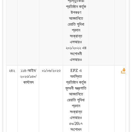
প্রস্তুতকারী
প্রতিষ্ঠান কর্তৃক
উপকরণ
আমদানিতে
রেয়তি সুবিধা
প্রদান
সংক্রান্ত
এসআরও
২০১/২০২২ এর
সংশোধনী
এসআরও
২৪২
১১৪-আইন/
০১/০৬/২০২৩
EPZ এ
২০২৩/১৫৮/
অবস্থিত
কাস্টমস
প্রতিষ্ঠান কর্তৃক
মূলধনী যন্ত্রপাতি
আমদানিতে
রেয়াতি সুবিধা
প্রদান
সংক্রান্ত
এসআরও
৫৬/20১৭
সংশোধন