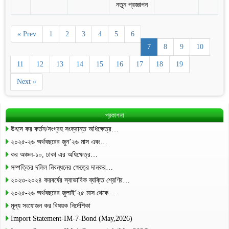
নতুন প্রজ্ঞাপন
« Prev
1
2
3
4
5
6
7
8
9
10
11
12
13
14
15
16
17
18
19
Next »
প্রকাশনা
উৎসে কর কর্তন/সংগ্রহ সংক্রান্ত অধিক্ষেত্র…
২০২৫-২৬ অর্থবছরের জুন’২৬ মাস এবং…
কর অঞ্চল-১০, ঢাকা এর অধিক্ষেত্র…
সম্পত্তির দলিল নিবন্ধনের ক্ষেত্রে দানকর…
২০২৩-২০২৪ করবর্ষের স্বাভাবিক ব্যক্তি শ্রেণির…
২০২৫-২৬ অর্থবছরের জুলাই’২৫ মাস থেকে…
মূল্য সংযোজন কর বিষয়ক নির্দেশিকা
Import Statement-IM-7-Bond (May,2026)