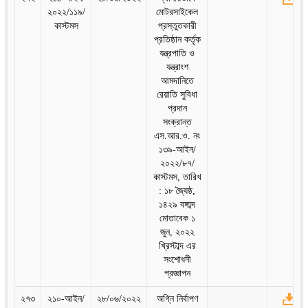
২০২২/১১৯/
মোটরসাইকেল
কাস্টমস
প্রস্তুতকারী
প্রতিষ্ঠান কর্তৃক
যন্ত্রপাতি ও
যন্ত্রাংশ
আমদানিতে
রেয়াতি সুবিধা
প্রদান
সংক্রান্ত
এস.আর.ও. নং
১৩৯-আইন/
২০২২/৮৭/
কাস্টমস, তারিখ
: ১৮ জ্যৈষ্ঠ,
১৪২৯ বঙ্গাব্দ
মোতাবেক ১
জুন, ২০২২
খ্রিস্টাব্দ এর
সংশোধনী
প্রজ্ঞাপন
২৭৩
২১০-আইন/
২৮/০৬/২০২২
অগ্নি নির্বাপণ