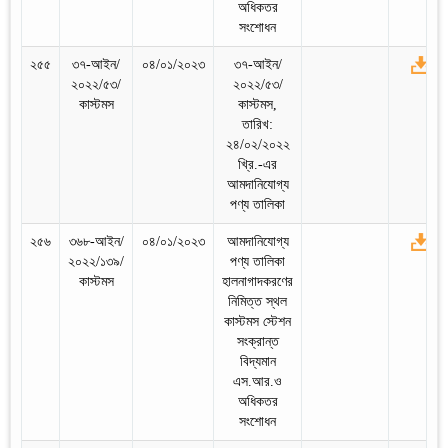
অধিকতর
সংশোধন
২৫৫
৩৭-আইন/
০৪/০১/২০২৩
৩৭-আইন/
২০২২/৫৩/
২০২২/৫৩/
কাস্টমস
কাস্টমস,
তারিখ:
২৪/০২/২০২২
খ্রি.-এর
আমদানিযোগ্য
পণ্য তালিকা
২৫৬
৩৬৮-আইন/
০৪/০১/২০২৩
আমদানিযোগ্য
২০২২/১৩৯/
পণ্য তালিকা
কাস্টমস
হালনাগাদকরণের
নিমিত্ত স্থল
কাস্টমস স্টেশন
সংক্রান্ত
বিদ্যমান
এস.আর.ও
অধিকতর
সংশোধন