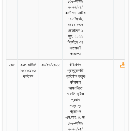
১৩৬-আইন/
২০২২/৮৪/
কাস্টমস, তারিখ
: ১৮ জ্যৈষ্ঠ,
১৪২৯ বঙ্গাব্দ
মোতাবেক ১
জুন, ২০২২
খ্রিস্টাব্দ এর
সংশোধনী
প্রজ্ঞাপন
২৬৮
২১৫-আইন/
২৮/০৬/২০২২
কীটনাশক
২০২২/১২৩/
প্রস্তুতকারী
কাস্টমস
প্রতিষ্ঠান কর্তৃক
কাঁচামাল
আমদানিতে
রেয়াতি সুবিধা
প্রদান
সংক্রান্ত
প্রজ্ঞাপন
এস.আর.ও. নং
১৮৬-আইন/
২০২০/৯৫/