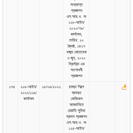
সংক্রান্ত
প্রজ্ঞাপন
এস.আর.ও. নং
১২৮-আইন/
২০২০/৭৯/
কাস্টমস,
তারিখ: ২০
জ্যৈষ্ঠ, ১৪২৭
বঙ্গাব্দ মোতাবেক
৩ জুন, ২০২০
খ্রিস্টাব্দ এর
সংশোধনী
প্রজ্ঞাপন
২৭৫
২০৮-আইন/
২৮/০৬/২০২২
চামড়া শিল্পে
২০২২/১১৬/
ব্যবহৃত
কাস্টমস
কেমিকেল
আমদানিতে
রেয়াতি সুবিধা
প্রদান প্রজ্ঞাপন
এস.আর.ও. নং
১২৫-আইন/