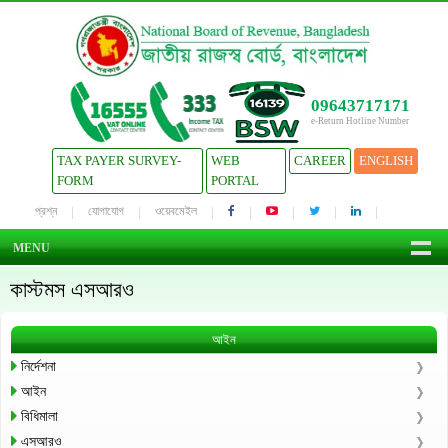
09643717171
e-Return Hotline Number
TAX PAYER SURVEY-
WEB
CAREER
ENGLISH
FORM
PORTAL
প্রশ্ন
যোগাযোগ
ওয়েবমেইল
MENU
কাস্টমস এসআরও
আইন
নির্দেশনা
আইন
বিধিমালা
এসআরও