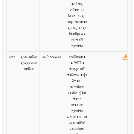
কাস্টমস,
তারিখ: ১০
জ্যৈষ্ঠ, ১৪২৮
বঙ্গাব্দ মোতাবেক
২৪ মে, ২০২১
খ্রিস্টাব্দ এর
সংশোধনী
প্রজ্ঞাপন
২৭৭
২০৬-আইন/
২৮/০৬/২০২২
স্থানীয়ভাবে
২০২২/১১৪/
কম্পিউটার
কাস্টমস
প্রস্তুতকারী
প্রতিষ্ঠান কর্তৃক
উপকরণ
আমদানিতে
রেয়াতি সুবিধা
প্রদান
সংক্রান্ত
প্রজ্ঞাপন
এস.আর.ও. নং
১১৬-আইন/
২০২১/০৫/