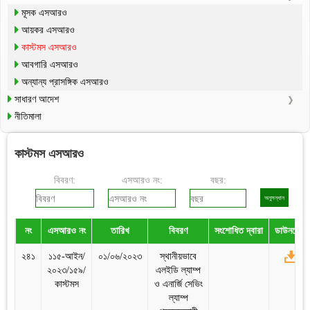
মূসক এসআরও
আয়কর এসআরও
কাস্টমস এসআরও
আবগারি এসআরও
অন্যান্য প্রাসঙ্গিক এসআরও
সাধারণ আদেশ
নীতিমালা
কাস্টমস এসআরও
বিবরণ:
এসআরও নং:
বছর:
নং
এসআরও নং
তারিখ
বিবরণ
সংশোধিত দ্বারা
ডাউনলোড
২৪১
১১৫-আইন/
০১/০৬/২০২৩
স্থানীয়ভাবে
২০২৩/১৫৯/
এলইডি ল্যাম্প
কাস্টমস
ও এনার্জি সেভিং
ল্যাম্প