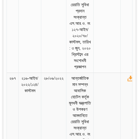
রেয়াতি সুবিধা
প্রদান
সংক্রান্ত
এস.আর.ও. নং
১২৭-আইন/
২০২০/৭৮/
কাস্টমস, তারিখ
: ৩ জুন, ২০২০
খ্রিস্টাব্দ এর
সংশোধনী
প্রজ্ঞাপন
২৬৭
২১৬-আইন/
২৮/০৬/২০২২
আন্তর্জাতিক
২০২২/১২৪/
মান সম্পন্ন
কাস্টমস
আবাসিক
হোটেল কর্তৃক
মূলধনী যন্ত্রপাতি
ও উপকরণ
আমদানিতে
রেয়াতি সুবিধা
সংক্রান্ত
এস.আর.ও. নং