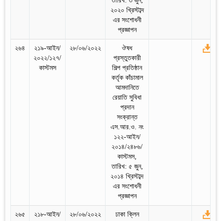
তারিখ: ৩ জুন,
২০২০ খ্রিস্টাব্দ
এর সংশোধনী
প্রজ্ঞাপন
২৬৪
২১৯-আইন/
২৮/০৬/২০২২
ঔষধ
২০২২/১২৭/
প্রস্তুতকারী
কাস্টমস
শিল্প প্রতিষ্ঠান
কর্তৃক কাঁচামাল
আমদানিতে
রেয়াতি সুবিধা
প্রদান
সংক্রান্ত
এস.আর.ও. নং
১২২-আইন/
২০১৪/২৪৮৬/
কাস্টমস,
তারিখ: ৫ জুন,
২০১৪ খ্রিস্টাব্দ
এর সংশোধনী
প্রজ্ঞাপন
২৬৫
২১৮-আইন/
২৮/০৬/২০২২
ঢাকা ক্লিন