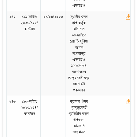
এসআরও
২৪৫
১১১-আইন/
০১/০৬/২০২৩
স্থানীয় ঔষধ
২০২৩/১৫৫/
শিল্প কর্তৃক
কাস্টমস
কাঁচামাল
আমদানিতে
রেয়াতি সুবিধা
প্রদান
সংক্রান্ত
এসআরও
১২২/20১৪
সংশোধনের
লক্ষ্যে জারীতব্য
সংশোধনী
প্রজ্ঞাপন
২৪৬
১১০-আইন/
ক্যান্সার ঔষধ
২০২৩/১৫৪/
প্রস্তুতকারী
কাস্টমস
প্রতিষ্ঠান কর্তৃক
উপকরণ
আমদানি
সংক্রান্ত