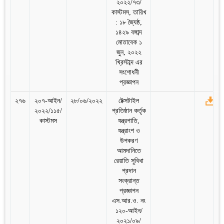
২০২২/৭৩/
কাস্টমস, তারিখ
: ১৮ জ্যৈষ্ঠ,
১৪২৯ বঙ্গাব্দ
মোতাবেক ১
জুন, ২০২২
খ্রিস্টাব্দ এর
সংশোধনী
প্রজ্ঞাপন
২৭৬
২০৭-আইন/
২৮/০৬/২০২২
টেক্সটাইল
২০২২/১১৫/
প্রতিষ্ঠান কর্তৃক
কাস্টমস
যন্ত্রপাতি,
যন্ত্রাংশ ও
উপকরণ
আমদানিতে
রেয়াতি সুবিধা
প্রদান
সংক্রান্ত
প্রজ্ঞাপন
এস.আর.ও. নং
১২০-আইন/
২০২১/০৯/