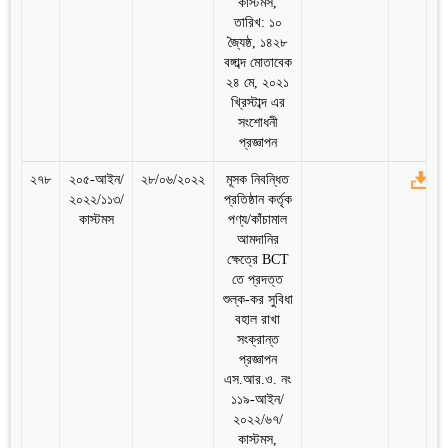
কাস্টমস,
তারিখ: ১০
জ্যৈষ্ঠ, ১৪২৮
বঙ্গাব্দ মোতাবেক
২৪ মে, ২০২১
খ্রিস্টাব্দ এর
সংশোধনী
প্রজ্ঞাপন
২৭৮
২০৫-আইন/
২৮/০৬/২০২২
মূসক নিবন্ধিত
২০২২/১১৩/
প্রতিষ্ঠান কর্তৃক
কাস্টমস
পণ্য/কাঁচামাল
আমদানির
ক্ষেত্রে BCT
তে প্রদত্ত
শুল্ক-কর সুবিধা
বহাল রাখা
সংক্রান্ত
প্রজ্ঞাপন
এস.আর.ও. নং
১১৯-আইন/
২০২২/৬৭/
কাস্টমস,