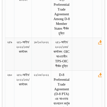
Preferential
Trade
Agreement
Among D-8
Member
States শীর্ষক
চুক্তি
২৫৯
২৫১-আইন/
১৮/১০/২০২২
২৫১-আইন/
২০২২/১৩৩/
২০২২/১৩৩/
কাস্টমস
কাস্টমস: OIC
আওতাধীন
TPS-OIC
শীর্ষক চুক্তি
২৬০
২৫২-আইন/
২২/০৮/২০২২
D-8
২০২২/১৩২/
Preferential
কাস্টমস
Trade
Agreement
(D-8 PTA)
এর আওতায়
বাংলাদেশ কর্তৃক