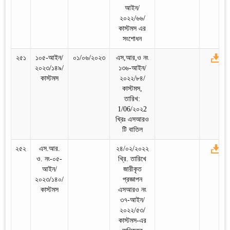
আইন/
২০২২/৬৬/
কাস্টমস এর
সংশোধন
২৫১
১০৫-আইন/
০১/০৬/২০২৩
এস,আর,ও নং
২০২৩/১৪৯/
১৩৬-আইন/
কাস্টমস
২০২২/৮৪/
কাস্টমস,
তারিখ:
1/06/২০২2
খ্রিঃ এসআরও
টি বাতিল
২৫২
এস.আর.
২৪/০২/২০২২
ও. নং-০৫-
খ্রি. তারিখে
আইন/
জারীকৃত
২০২৩/১৪০/
প্রজ্ঞাপন
কাস্টমস
এসআরও নং
৩৭-আইন/
২০২২/৫৩/
কাস্টমস-এর