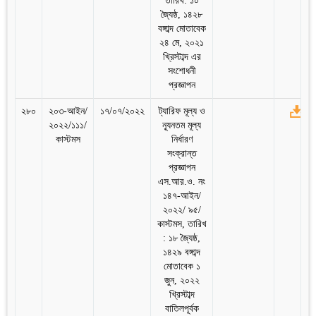
তারিখ: ১০
জ্যৈষ্ঠ, ১৪২৮
বঙ্গাব্দ মোতাবেক
২৪ মে, ২০২১
খ্রিস্টাব্দ এর
সংশোধনী
প্রজ্ঞাপন
২৮০
২০৩-আইন/
১৭/০৭/২০২২
ট্যারিফ মূল্য ও
২০২২/১১১/
ন্যূনতম মূল্য
কাস্টমস
নির্ধারণ
সংক্রান্ত
প্রজ্ঞাপন
এস.আর.ও. নং
১৪৭-আইন/
২০২২/ ৯৫/
কাস্টমস, তারিখ
: ১৮ জ্যৈষ্ঠ,
১৪২৯ বঙ্গাব্দ
মোতাবেক ১
জুন, ২০২২
খ্রিস্টাব্দ
বাতিলপূর্বক