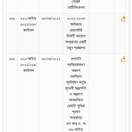
গেজেট
নোটিফিকেশন
২৬১
২২২-আইন/
২৮/০৬/২০২২
২০২২-২০২৩
২০২২/১৩০/
অর্থবছরে
কাস্টমস
রেগুলেটরি
ডিউটি আরোপ
সংক্রান্ত একটি
নতুন প্রজ্ঞাপন
২৬২
২২১-আইন/
২৮/০৬/২০২২
রপ্তানি
২০২২/১২৯/
প্রক্রিয়াকরণ
কাস্টমস
অঞ্চলে
অবস্থিত
প্রতিষ্ঠান কর্তৃক
মূলধনী যন্ত্রপাতি
ও যন্ত্রাংশ
আমদানিতে
রেয়াতি সুবিধা
প্রদান
সংক্রান্ত
এস.আর.ও. নং
৫৬-আইন/