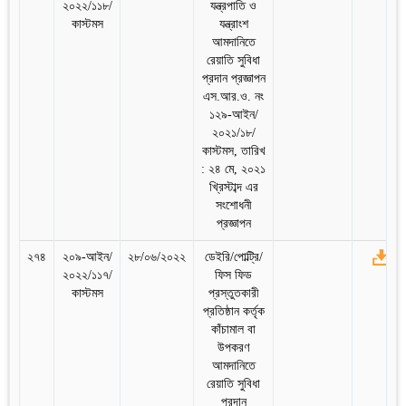
২০২২/১১৮/
যন্ত্রপাতি ও
কাস্টমস
যন্ত্রাংশ
আমদানিতে
রেয়াতি সুবিধা
প্রদান প্রজ্ঞাপন
এস.আর.ও. নং
১২৯-আইন/
২০২১/১৮/
কাস্টমস, তারিখ
: ২৪ মে, ২০২১
খ্রিস্টাব্দ এর
সংশোধনী
প্রজ্ঞাপন
২৭৪
২০৯-আইন/
২৮/০৬/২০২২
ডেইরি/পোল্ট্রি/
২০২২/১১৭/
ফিস ফিড
কাস্টমস
প্রস্তুতকারী
প্রতিষ্ঠান কর্তৃক
কাঁচামাল বা
উপকরণ
আমদানিতে
রেয়াতি সুবিধা
প্রদান