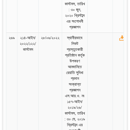
কাস্টমস, তারিখ
: ৩০ জুন,
২০২০ খ্রিস্টাব্দ
এর সংশোধনী
প্রজ্ঞাপন
২৬৯
২১৪-আইন/
২৮/০৬/২০২২
স্থানীয়ভাবে
২০২২/১২২/
লিফট
কাস্টমস
প্রস্তুতকারী
প্রতিষ্ঠান কর্তৃক
উপকরণ
আমদানিতে
রেয়াতি সুবিধা
প্রদান
সংক্রান্ত
প্রজ্ঞাপন
এস.আর.ও. নং
১৫৭-আইন/
২০১৯/২৬/
কাস্টমস, তারিখ
: ৩০ মে, ২০১৯
খ্রিস্টাব্দ এর