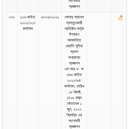
সংশোধনী
প্রজ্ঞাপন
২৭০
২১৩-আইন/
২৮/০৬/২০২২
সোলার প্যানেল
২০২২/১২১/
প্রস্তুতকারী
কাস্টমস
প্রতিষ্ঠান কর্তৃক
উপকরণ
আমদানিতে
রেয়াতি সুবিধা
প্রদান
সংক্রান্ত
প্রজ্ঞাপন
এস.আর.ও. নং
১৪৬-আইন/
২০২২/৯৪/
কাস্টমস, তারিখ
: ১৮ জ্যৈষ্ঠ,
১৪২৯ বঙ্গাব্দ
মোতাবেক ১
জুন, ২০২২
খ্রিস্টাব্দ এর
সংশোধনী
প্রজ্ঞাপন