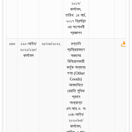
২০১৭/
কাস্টমস,
তারিখ: ১৪ মার্চ,
২০১৭ খ্রিস্টাব্দ
এর সংশোধনী
প্রজ্ঞাপন
২৬৩
২২০-আইন/
২৮/০৬/২০২২
রপ্তানি
২০২২/১২৮/
প্রক্রিয়াকরণ
কাস্টমস
অঞ্চলের
বিনিয়োগকারী
কর্তৃক অন্যান্য
পণ্য (Other
Goods)
আমদানিতে
রেয়াতি সুবিধা
প্রদান
সংক্রান্ত
এস.আর.ও. নং
১৩৪-আইন/
২০২০/৮৫/
কাস্টমস,