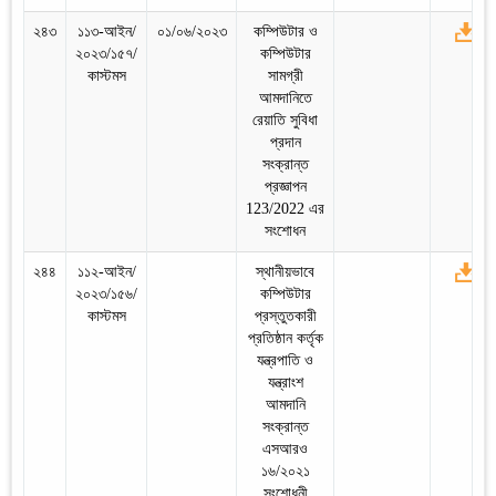
২৪৩
১১৩-আইন/
০১/০৬/২০২৩
কম্পিউটার ও
২০২৩/১৫৭/
কম্পিউটার
কাস্টমস
সামগ্রী
আমদানিতে
রেয়াতি সুবিধা
প্রদান
সংক্রান্ত
প্রজ্ঞাপন
123/2022 এর
সংশোধন
২৪৪
১১২-আইন/
স্থানীয়ভাবে
২০২৩/১৫৬/
কম্পিউটার
কাস্টমস
প্রস্তুতকারী
প্রতিষ্ঠান কর্তৃক
যন্ত্রপাতি ও
যন্ত্রাংশ
আমদানি
সংক্রান্ত
এসআরও
১৬/২০২১
সংশোধনী