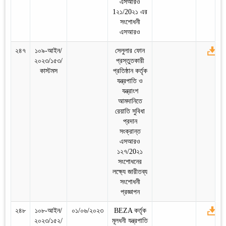
এসআরও
1২১/20২১ এর
সংশোধনী
এসআরও
২৪৭
১০৯-আইন/
সেলুলার ফোন
২০২৩/১৫৩/
প্রস্তুতকারী
কাস্টমস
প্রতিষ্ঠান কর্তৃক
যন্ত্রপাতি ও
যন্ত্রাংশ
আমদানিতে
রেয়াতি সুবিধা
প্রদান
সংক্রান্ত
এসআরও
১২৭/20২১
সংশোধনের
লক্ষ্যে জারীতব্য
সংশোধনী
প্রজ্ঞাপন
২৪৮
১০৮-আইন/
০১/০৬/২০২৩
BEZA কর্তৃক
২০২৩/১৫২/
মূলধনী যন্ত্রপাতি