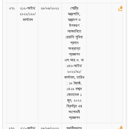
২৭১
২১২-আইন/
২৮/০৬/২০২২
পোল্ট্রি
২০২২/১২০/
যন্ত্রপাতি,
কাস্টমস
যন্ত্রাংশ ও
উপকরণ
আমদানিতে
রেয়াতি সুবিধা
প্রদান
সংক্রান্ত
প্রজ্ঞাপন
এস.আর.ও. নং
১৪৩-আইন/
২০২২/৯১/
কাস্টমস, তারিখ
: ১৮ জ্যৈষ্ঠ,
১৪২৯ বঙ্গাব্দ
মোতাবেক ১
জুন, ২০২২
খ্রিস্টাব্দ এর
সংশোধনী
প্রজ্ঞাপন
২৭২
২১১-আইন/
২৮/০৬/২০২২
স্থানীয়ভাবে