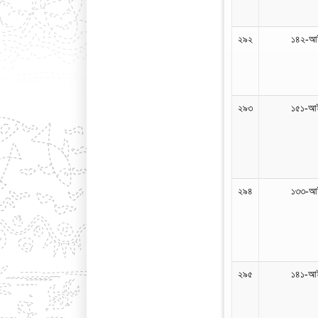
২৯২
১৪২-আই
২৯৩
১৫১-আই
২৯৪
১৩৩-আই
২৯৫
১৪১-আই