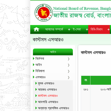
আমাদের সম্পর্কে
ই-সেবা
বিধি-বিধান
কাস্টমস এসআরও
আইন
কাস্টমস এসআরও
নির্দেশনা
আইন
বিধিমালা
এসআরও
নং
মূসক এসআরও
২৮১
২০২-আইন
আয়কর এসআরও
কাস্টমস এসআরও
আবগারি এসআরও
অন্যান্য প্রাসঙ্গিক এসআরও