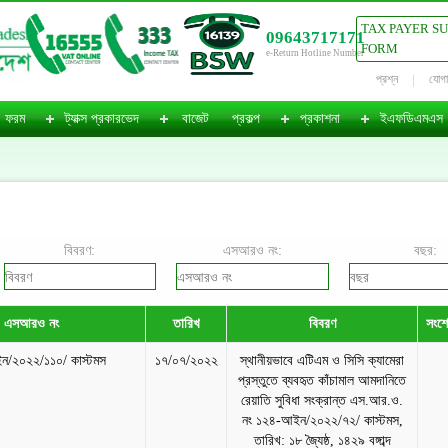
TAX PAYER S
09643717171
FORM
e-Return Hotline Number
প্রশ্ন
যোগ
ফরম
ট্যাক্স প্রকারভেদ
বাজেট
প্রকল্প
প্রকাশনা
ইএফডিএমএস
বিবরণ:
এসআরও নং:
বছর:
এসআরও নং
তারিখ
বিবরণ
সংশো
/২০২২/১১০/ কাস্টমস
১৭/০৭/২০২২
স্থানীয়ভাবে এটিএম ও সিসি ক্যামেরা
প্রস্তুতে ব্যবহৃত কাঁচামাল আমদানিতে
রেয়াতি সুবিধা সংক্রান্ত এস.আর.ও.
নং ১২৪-আইন/২০২২/৭২/ কাস্টমস,
তারিখ: ১৮ জ্যৈষ্ঠ, ১৪২৯ বঙ্গাব্দ