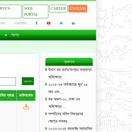
URVEY-
WEB
CAREER
ENGLISH
PORTAL
াযোগ
ওয়েবমেইল
প্রশ্ন
প্রকাশনা
উৎসে কর কর্তন/সংগ্রহ সংক্রান্ত
অধিক্ষেত্র…
২০২৫-২৬ অর্থবছরের জুন’২৬
মাস এবং…
ধিত দ্বারা
ডাউনলোড
কর অঞ্চল-১০, ঢাকা এর
অধিক্ষেত্র…
সম্পত্তির দলিল নিবন্ধনের
ক্ষেত্রে দানকর…
২০২৩-২০২৪ করবর্ষের স্বাভাবিক