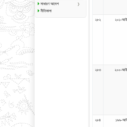
সাধারণ আদেশ
নীতিমালা
২৮২
২০১-আইন
২৮৩
২০০-আইন
২৮৪
১৯৯-আই