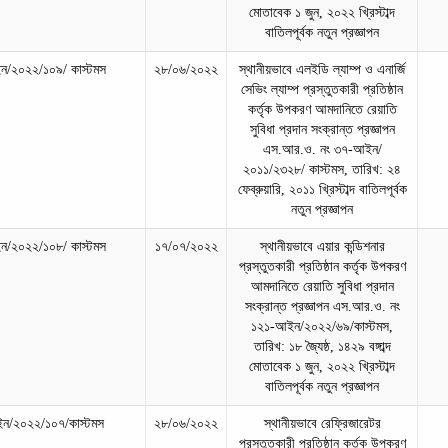
মোতাবেক ১ জুন, ২০২২ খ্রিস্টাব্দ
বাতিলপূর্বক নতুন প্রজ্ঞাপন
/২০২২/১০৯/ কাস্টমস
২৮/০৬/২০২২
স্থানীয়ভাবে এলইডি ল্যাম্প ও এনার্জি
সেভিং ল্যাম্প প্রস্তুতকারী প্রতিষ্ঠান
কর্তৃক উপকরণ আমদানিতে রেয়াতি
সুবিধা প্রদান সংক্রান্ত প্রজ্ঞাপন
এস.আর.ও. নং ৩৭-আইন/
২০১১/২৩২৮/ কাস্টমস, তারিখ: ২৪
ফেব্রুয়ারি, ২০১১ খ্রিস্টাব্দ বাতিলপূর্বক
নতুন প্রজ্ঞাপন
/২০২২/১০৮/ কাস্টমস
১৭/০৭/২০২২
স্থানীয়ভাবে এয়ার কন্ডিশনার
প্রস্তুতকারী প্রতিষ্ঠান কর্তৃক উপকরণ
আমদানিতে রেয়াতি সুবিধা প্রদান
সংক্রান্ত প্রজ্ঞাপন এস.আর.ও. নং
১২১-আইন/২০২২/৬৯/কাস্টমস,
তারিখ: ১৮ জ্যৈষ্ঠ, ১৪২৯ বঙ্গাব্দ
মোতাবেক ১ জুন, ২০২২ খ্রিস্টাব্দ
বাতিলপূর্বক নতুন প্রজ্ঞাপন
ন/২০২২/১০৭/কাস্টমস
২৮/০৬/২০২২
স্থানীয়ভাবে রেফ্রিজারেটর
প্রস্তুতকারী প্রতিষ্ঠান কর্তৃক উপকরণ