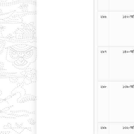
২৯৬
১৫০-আই
২৯৭
১৪০-আই
২৯৮
১৩৯-আই
২৯৯
১৩২-আই