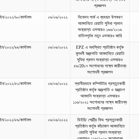
প্রজ্ঞাপন
ন/২০২২/৯০/কাস্টমস
০৯/০৬/২০২২
বিনোদন পার্ক এ ব্যবহৃত উপকরণ
আমদানিতে রেয়াতি সুবিধা প্রদান
সংক্রান্ত এসআরও ১৬৬/২০১৬
বাতিলপূর্বক নতুন এসআরও জারি
ন/২০২২/৯৯/কাস্টমস
০৯/০৬/২০২২
EPZ এ অবস্থিত প্রতিষ্ঠান কর্তৃক
মূলধনী যন্ত্রপাতি আমদানিতে রেয়াতি
সুবিধা প্রদান সংক্রান্ত এসআরও
৫৬/20১৭ সংশোধনের লক্ষ্যে জারীতব্য
সংশোধনী প্রজ্ঞাপন
ন/২০২২/৮১/কাস্টমস
০৯/০৬/২০২২
স্থানীয়ভাবে কম্পিউটার প্রস্তুতকারী
প্রতিষ্ঠান কর্তৃক যন্ত্রপাতি ও যন্ত্রাংশ
আমদানি সংক্রান্ত এসআরও
১১৬/২০২১ সংশোধনের লক্ষ্যে জারীতব্য
সংশোধনী প্রজ্ঞাপন
ন/২০২২/৮৯/কাস্টমস
০৯/০৬/২০২২
ডিইরি/ পোল্ট্রি ফিড প্রস্তুতকারী
প্রতিষ্ঠান কর্তৃক কাঁচামাল আমদানিতে
রেয়াতি সুবিধা প্রদান সংক্রান্ত
এসআরও ১২৮/২০২০ সংশোধনের