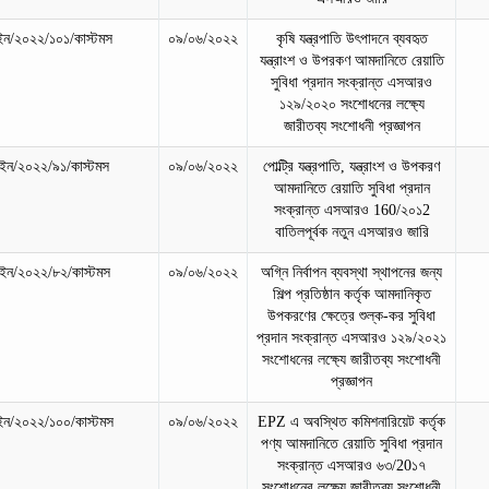
ন/২০২২/১০১/কাস্টমস
০৯/০৬/২০২২
কৃষি যন্ত্রপাতি উৎপাদনে ব্যবহৃত
যন্ত্রাংশ ও উপরকণ আমদানিতে রেয়াতি
সুবিধা প্রদান সংক্রান্ত এসআরও
১২৯/২০২০ সংশোধনের লক্ষ্যে
জারীতব্য সংশোধনী প্রজ্ঞাপন
ন/২০২২/৯১/কাস্টমস
০৯/০৬/২০২২
পোল্ট্রি যন্ত্রপাতি, যন্ত্রাংশ ও উপকরণ
আমদানিতে রেয়াতি সুবিধা প্রদান
সংক্রান্ত এসআরও 160/২০১2
বাতিলপূর্বক নতুন এসআরও জারি
ন/২০২২/৮২/কাস্টমস
০৯/০৬/২০২২
অগ্নি নির্বাপন ব্যবস্থা স্থাপনের জন্য
শিল্প প্রতিষ্ঠান কর্তৃক আমদানিকৃত
উপকরণের ক্ষেত্রে শুল্ক-কর সুবিধা
প্রদান সংক্রান্ত এসআরও ১২৯/২০২১
সংশোধনের লক্ষ্যে জারীতব্য সংশোধনী
প্রজ্ঞাপন
ন/২০২২/১০০/কাস্টমস
০৯/০৬/২০২২
EPZ এ অবস্থিত কমিশনারিয়েট কর্তৃক
পণ্য আমদানিতে রেয়াতি সুবিধা প্রদান
সংক্রান্ত এসআরও ৬৩/20১৭
সংশোধনের লক্ষ্যে জারীতব্য সংশোধনী