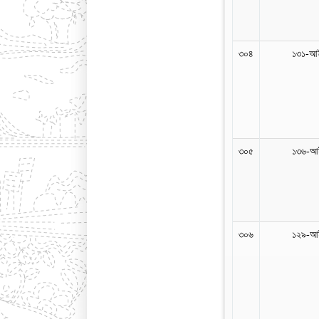
৩০৪
১৩১-আই
৩০৫
১৩৬-আই
৩০৬
১২৯-আই