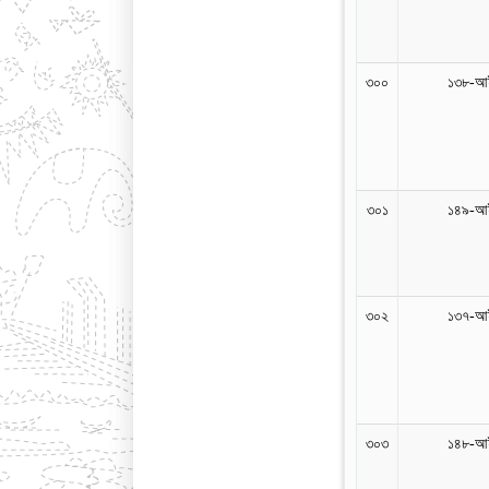
৩০০
১৩৮-আই
৩০১
১৪৯-আই
৩০২
১৩৭-আই
৩০৩
১৪৮-আই