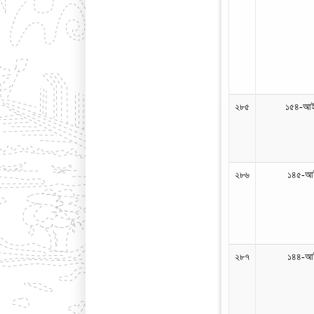
২৮৫
১৫৪-আই
২৮৬
১৪৫-আই
২৮৭
১৪৪-আই