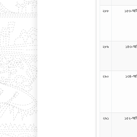
২৮৮
১৫৩-আই
২৮৯
১৪৩-আই
২৯০
১৩৪-আই
২৯১
১৫২-আই