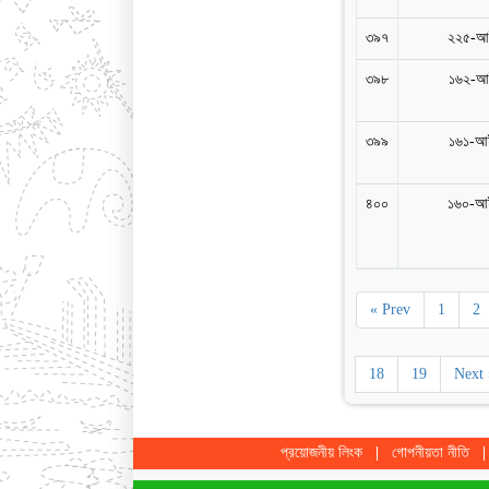
৩৯৭
২২৫-আই
৩৯৮
১৬২-আই
৩৯৯
১৬১-আই
৪০০
১৬০-আই
« Prev
1
2
18
19
Next 
প্রয়োজনীয় লিংক
গোপনীয়তা নীতি