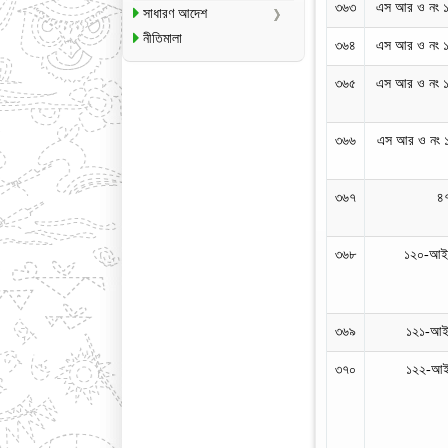
৩৬৩
এস আর ও নং 
সাধারণ আদেশ
নীতিমালা
৩৬৪
এস আর ও নং 
৩৬৫
এস আর ও নং 
৩৬৬
এস আর ও নং 
৩৬৭
৪
৩৬৮
১২০-আইন
৩৬৯
১২১-আইন
৩৭০
১২২-আইন