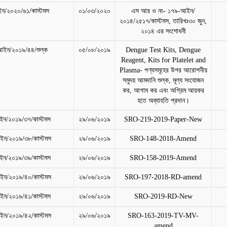
ন/২০২০/৬১/কাস্টমস
০১/০৩/২০২০
এস আর ও নং- ১৭৯-আইন/
২০১৪/২৫১৭/কাস্টমস, তারিখঃ৩০ জুন,
২০১৪ এর সংশোধনী
ইন/২০১৯/৪৪/শুল্ক
০৫/০৮/২০১৯
Dengue Test Kits, Dengue
Reagent, Kits for Platelet and
Plasma- পণ্যসমূহের উপর আরোপনীয়
সমুদয় আমদানি শুল্ক, মূল্য সংযোজন
কর, আগাম কর এবং অগ্রিম আয়কর
হতে অব্যাহতি প্রদান।
ন/২০১৯/৩৭/কাস্টমস
২৯/০৬/২০১৯
SRO-219-2019-Paper-New
ন/২০১৯/৩৮/কাস্টমস
২৯/০৬/২০১৯
SRO-148-2018-Amend
ন/২০১৯/৩৯/কাস্টমস
২৯/০৬/২০১৯
SRO-158-2019-Amend
ন/২০১৯/৪০/কাস্টমস
২৯/০৬/২০১৯
SRO-197-2018-RD-amend
ন/২০১৯/৪১/কাস্টমস
২৯/০৬/২০১৯
SRO-2019-RD-New
ন/২০১৯/৪২/কাস্টমস
২৯/০৬/২০১৯
SRO-163-2019-TV-MV-
amend