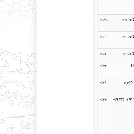
৩৮৩
১৩৫-আইন
৩৮৪
১৩৬-আইন
৩৮৫
১৩৭-আইন
৩৮৬
৪
৩৮৭
১(৮)শু
৩৮৮
এস আর ও নং 