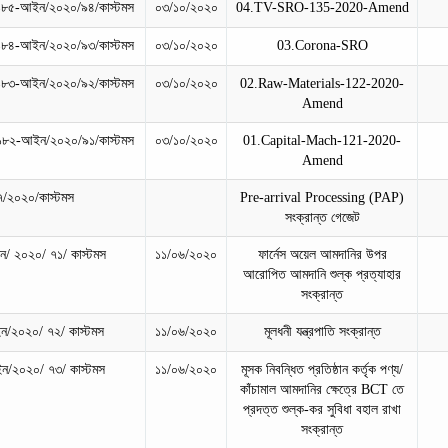
১৮৫-আইন/২০২০/৯৪/কাস্টমস
০৩/১০/২০২০
04.TV-SRO-135-2020-Amend
১৮৪-আইন/২০২০/৯৩/কাস্টমস
০৩/১০/২০২০
03.Corona-SRO
১৮৩-আইন/২০২০/৯২/কাস্টমস
০৩/১০/২০২০
02.Raw-Materials-122-2020-
Amend
১৮২-আইন/২০২০/৯১/কাস্টমস
০৩/১০/২০২০
01.Capital-Mach-121-2020-
Amend
৭/২০২০/কাস্টমস
Pre-arrival Processing (PAP)
সংক্রান্ত গেজেট
/ ২০২০/ ৭১/ কাস্টমস
১১/০৬/২০২০
ফার্নেস অয়েল আমদানির উপর
আরোপিত আমদানি শুল্ক প্রত্যাহার
সংক্রান্ত
/২০২০/ ৭২/ কাস্টমস
১১/০৬/২০২০
মূলধনী যন্ত্রপাতি সংক্রান্ত
/২০২০/ ৭৩/ কাস্টমস
১১/০৬/২০২০
মূসক নিবন্ধিত প্রতিষ্ঠান কর্তৃক পণ্য/
কাঁচামাল আমদানির ক্ষেত্রে BCT তে
প্রদত্ত শুল্ক-কর সুবিধা বহাল রাখা
সংক্রান্ত