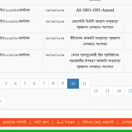
ন/২০১৯/৪৩/কাস্টমস
২৯/০৬/২০১৯
All-SRO-1991-Amend
ন/২০১৯/৩১/কাস্টমস
৩০/০৫/২০১৯
রেগুলেটরি ডিউটি আরোপ সংক্রান্ত
প্রজ্ঞাপন এসআরও সংশোধন
ন/২০১৯/৩০/কাস্টমস
৩০/০৫/২০১৯
কীটনাশক আমদানি সংক্রান্ত প্রজ্ঞাপন
এসআরও সংশোধন
ন/২০১৯/২৯/কাস্টমস
৩০/০৫/২০১৯
খেলনা প্রস্তুতকারী শিল্প প্রতিষ্ঠানের
প্রয়োজনীয় উপকরণ আমদানি সংক্রান্ত
প্রজ্ঞাপন এসআরও সংশোধন
3
4
5
6
7
8
9
10
11
12
13
14
1
»
ব্যবহারের শর্তাবলী
সাইট ম্যাপ
A-Z ইনডেক্স
বিসিএস (কর) একাডেমী
যোগায