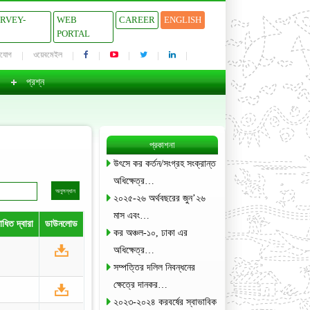
URVEY-
WEB
CAREER
ENGLISH
PORTAL
াযোগ
ওয়েবমেইল
প্রশ্ন
প্রকাশনা
উৎসে কর কর্তন/সংগ্রহ সংক্রান্ত
অধিক্ষেত্র…
২০২৫-২৬ অর্থবছরের জুন’২৬
মাস এবং…
ধিত দ্বারা
ডাউনলোড
কর অঞ্চল-১০, ঢাকা এর
অধিক্ষেত্র…
সম্পত্তির দলিল নিবন্ধনের
ক্ষেত্রে দানকর…
২০২৩-২০২৪ করবর্ষের স্বাভাবিক