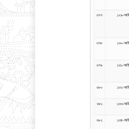
৩৭৭
১২৯-আইন
৩৭৮
১৩০-আইন
৩৭৯
১৩১-আইন
৩৮০
১৩২-আইন
৩৮১
১৩৩-আইন
৩৮২
১৩৪-আইন