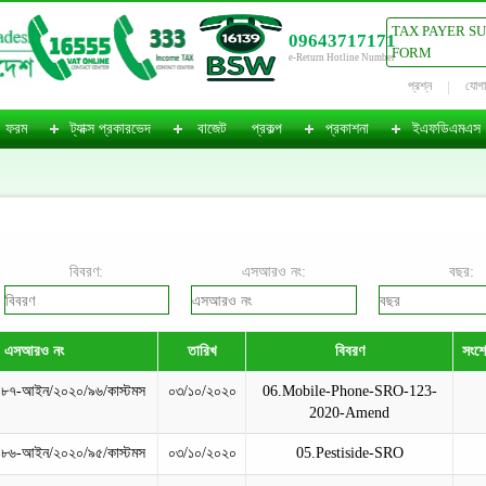
TAX PAYER S
09643717171
FORM
e-Return Hotline Number
প্রশ্ন
যোগ
ফরম
ট্যাক্স প্রকারভেদ
বাজেট
প্রকল্প
প্রকাশনা
ইএফডিএমএস
বিবরণ:
এসআরও নং:
বছর:
এসআরও নং
তারিখ
বিবরণ
সংশো
১৮৭-আইন/২০২০/৯৬/কাস্টমস
০৩/১০/২০২০
06.Mobile-Phone-SRO-123-
2020-Amend
১৮৬-আইন/২০২০/৯৫/কাস্টমস
০৩/১০/২০২০
05.Pestiside-SRO