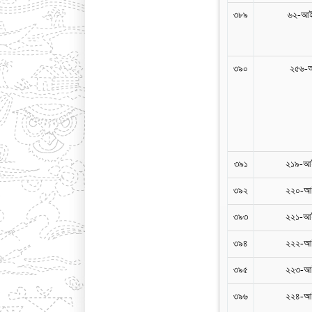
৩৮৯
৬২-আই
৩৯০
২৫৬-আ
৩৯১
২১৯-আই
৩৯২
২২০-আই
৩৯৩
২২১-আই
৩৯৪
২২২-আই
৩৯৫
২২৩-আই
৩৯৬
২২৪-আই