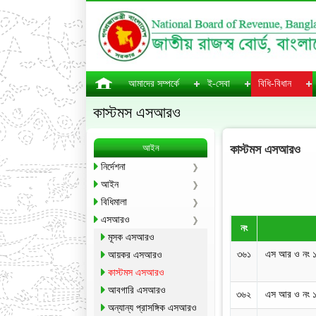
আমাদের সম্পর্কে
ই-সেবা
বিধি-বিধান
কাস্টমস এসআরও
আইন
কাস্টমস এসআরও
নির্দেশনা
আইন
বিধিমালা
এসআরও
নং
মূসক এসআরও
৩৬১
এস আর ও নং 
আয়কর এসআরও
কাস্টমস এসআরও
আবগারি এসআরও
৩৬২
এস আর ও নং 
অন্যান্য প্রাসঙ্গিক এসআরও