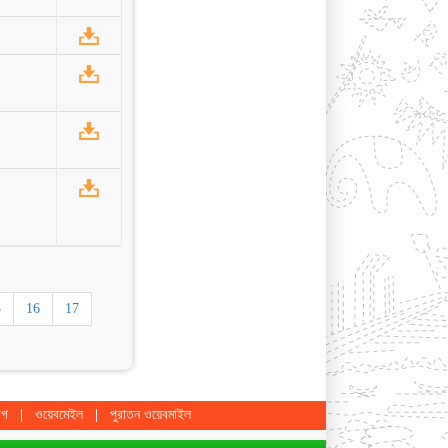
5
16
17
োগ
ওয়েবমেইল
পুরাতন ওয়েবমাইল