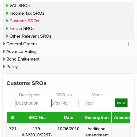
VAT SROs
Income Tax SROs
Customs SROs
Excise SROs
Other Relevant SROs
General Orders
Advance Ruling
Bond Entitlement
Policy
Customs SROs
Description:
SRO No.:
Year:
Sl.
SRO No.
Date
Description
Amended 
721
179-
10/06/2010
Additional
AIN/2010/2297-
amendment