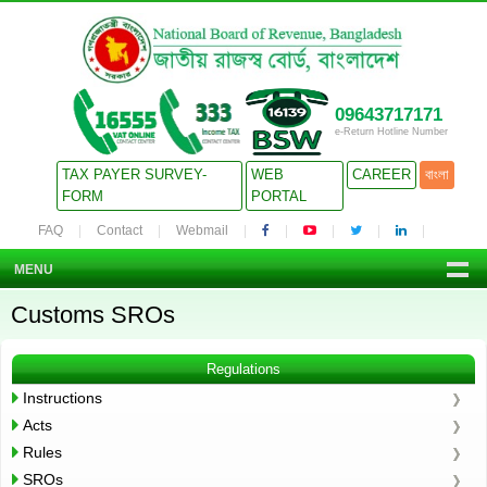
09643717171
e-Return Hotline Number
TAX PAYER SURVEY-
WEB
CAREER
বাংলা
FORM
PORTAL
FAQ
Contact
Webmail
MENU
Customs SROs
Regulations
Instructions
Acts
Rules
SROs