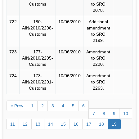
Customs
to SRO
2078.
722
180-
10/06/2010
Additional
AIN/2010/2298-
amendment
Customs
to SRO
2199.
723
177-
10/06/2010
Amendment
AIN/2010/2295-
to SRO
Customs
2200.
724
173-
10/06/2010
Amendment
AIN/2010/2291-
to SRO
Customs
2263.
« Prev
1
2
3
4
5
6
7
8
9
10
11
12
13
14
15
16
17
18
19