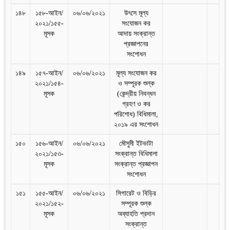
১৪৮
১৫৮-আইন/
০৬/০৬/২০২১
উৎসে মূল্য
২০২১/১৫৫-
সংযোজন কর
মূসক
আদায় সংক্রান্ত
প্রজ্ঞাপনের
সংশোধন
১৪৯
১৫৭-আইন/
০৬/০৬/২০২১
মূল্য সংযোজন কর
২০২১/১৫৪-
ও সম্পূরক শুল্ক
মূসক
(কেন্দ্রীয় নিবন্ধন
গ্রহণ ও কর
পরিশোধ) বিধিমালা,
২০১৯ এর সংশোধন
১৫০
১৫৬-আইন/
০৬/০৬/২০২১
মৌসুমী ইটভাটা
২০২১/১৫৩-
সংক্রান্ত বিধিমালা
মূসক
সংক্রান্ত প্রজ্ঞাপন
সংশোধন
১৫১
১৫৫-আইন/
০৬/০৬/২০২১
সিগারেট ও বিড়ির
২০২১/১৫২-
সম্পূরক শুল্ক
মূসক
অব্যাহতি প্রদান
সংক্রান্ত