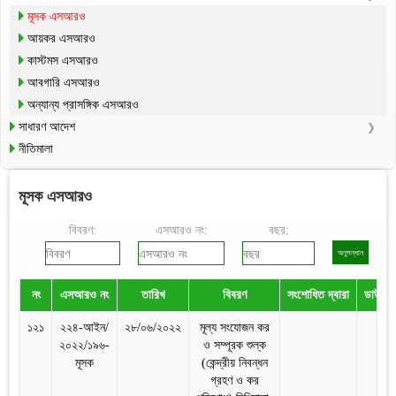
মূসক এসআরও
আয়কর এসআরও
কাস্টমস এসআরও
আবগারি এসআরও
অন্যান্য প্রাসঙ্গিক এসআরও
সাধারণ আদেশ
নীতিমালা
মূসক এসআরও
বিবরণ:
এসআরও নং:
বছর:
নং
এসআরও নং
তারিখ
বিবরণ
সংশোধিত দ্বারা
ডাউনল
১২১
২২৪-আইন/
২৮/০৬/২০২২
মূল্য সংযোজন কর
২০২২/১৯৬-
ও সম্পূরক শুল্ক
মূসক
(কেন্দ্রীয় নিবন্ধন
গ্রহণ ও কর