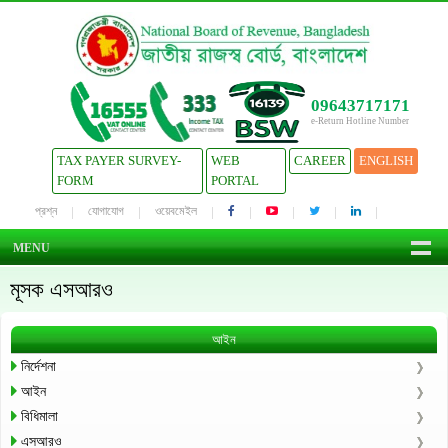
09643717171
e-Return Hotline Number
TAX PAYER SURVEY-
WEB
CAREER
ENGLISH
FORM
PORTAL
প্রশ্ন
যোগাযোগ
ওয়েবমেইল
MENU
মূসক এসআরও
আইন
নির্দেশনা
আইন
বিধিমালা
এসআরও