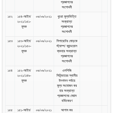
প্রজ্ঞাপনের
সংশোধনী
১৫২
১৫৪-আইন/
০৬/০৬/২০২১
খুচরা মূল্যভিত্তি
২০২১/১৫১-
সংক্রান্ত
মূসক
প্রজ্ঞাপনের
সংশোধনী
১৫৩
১৫৩-আইন/
০৬/০৬/২০২১
সিগারেটের মোড়কে
২০২১/১৫০-
স্ট্যাম্প/ ব্যান্ডরোল
মূসক
ব্যবহার সংক্রান্ত
প্রজ্ঞাপনের
সংশোধনী
১৫৪
১৫২-আইন/
০৬/০৬/২০২১
এলপিজি
২০২১/১৪৯-
সিলিন্ডারের স্থানীয়
মূসক
উৎপাদন পর্যায়ে
মূল্য সংযোজন কর
হার সংক্রান্ত
প্রজ্ঞাপনের মেয়াদ
বর্ধিতকরণ
১৫৫
১৫১-আইন/
০৬/০৬/২০২১
আগাম কর