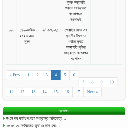
মূসক অব্যাহতি
প্রদান সংক্রান্ত
প্রজ্ঞাপনের
সংশোধনী
১৬০
১৪৬-আইন/
০৬/০৬/২০২১
মোবাইল ফোন এর
২০২১/১৪৩-
স্থানীয় উৎপাদন
মূসক
পর্যায়ে ভ্যাট
অব্যাহতি সুবিধা
সংক্রান্ত প্রজ্ঞাপন
সংশোধন
« Prev
1
2
3
4
5
6
7
8
9
10
11
12
13
14
15
16
17
Next »
প্রকাশনা
উৎসে কর কর্তন/সংগ্রহ সংক্রান্ত অধিক্ষেত্র…
২০২৫-২৬ অর্থবছরের জুন’২৬ মাস এবং…