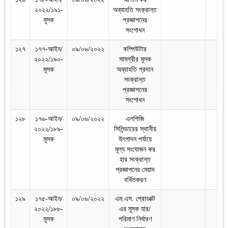
২০২২/১৯১-
অব্যাহতি সংক্রান্ত
মূসক
প্রজ্ঞাপনের
সংশোধন
১২৭
১৭৭-আইন/
০৯/০৬/২০২২
কম্পিউটার
২০২২/১৯০-
সামগ্রীর মূসক
মূসক
অব্যাহতি প্রদান
সংক্রান্ত
প্রজ্ঞাপনের
সংশোধন
১২৮
১৭৬-আইন/
০৯/০৬/২০২২
এলপিজি
২০২২/১৮৯-
সিলিন্ডারের স্থানীয়
মূসক
উৎপাদন পর্যায়ে
মূল্য সংযোজন কর
হার সংক্রান্ত
প্রজ্ঞাপনের মেয়াদ
বর্ধিতকরণ
১২৯
১৭৫-আইন/
০৯/০৬/২০২২
এম.এস. প্রোডাক্ট
২০২২/১৮৮-
এর মূসক হার/
মূসক
পরিমাণ নির্ধারণ