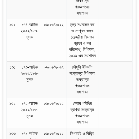
সংক্রান্ত
প্রজ্ঞাপনের
সংশোধন
১৩০
১৭৪-আইন/
০৯/০৬/২০২২
মূল্য সংযোজন কর
২০২২/১৮৭-
ও সম্পূরক শুল্ক
মূসক
(কেন্দ্রীয় নিবন্ধন
গ্রহণ ও কর
পরিশোধ) বিধিমালা,
২০১৯ এর সংশোধন
১৩১
১৭৩-আইন/
০৯/০৬/২০২২
মৌসুমী ইটভাটা
২০২২/১৮৬-
সংক্রান্ত বিধিমালা
মূসক
সংক্রান্ত
প্রজ্ঞাপনের
সংশোধন
১৩২
১৭২-আইন/
০৯/০৬/২০২২
সেবার পরিধির
২০২২/১৮৫-
ব্যাখ্যা সংক্রান্ত
মূসক
প্রজ্ঞাপনের
সংশোধন
১৩৩
১৭১-আইন/
০৯/০৬/২০২২
সিগারেট ও বিড়ির