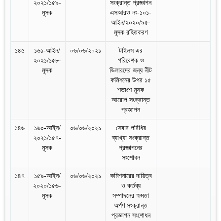
২০২১/১৫৯-
সংক্রান্ত প্রজ্ঞাপন
মূসক
এসআরও নং-১০১-
আইন/২০২০/৯৫-
মূসক রহিতকরণ
১৪৫
১৬১-আইন/
০৬/০৬/২০২১
টাইলস এর
২০২১/১৫৮-
পরিবেশক ও
মূসক
ডিলারদের জন্য নীট
কমিশনের উপর ১৫
শতাংশ মূসক
আরোপ সংক্রান্ত
প্রজ্ঞাপন
১৪৬
১৬০-আইন/
০৬/০৬/২০২১
সেবার পরিধির
২০২১/১৫৭-
ব্যাখ্যা সংক্রান্ত
মূসক
প্রজ্ঞাপনের
সংশোধন
১৪৭
১৫৯-আইন/
০৬/০৬/২০২১
কমিশনারের দায়িত্ব
২০২০/১৫৬-
ও কর্তব্য
মূসক
সম্পাদনের ক্ষমতা
অর্পণ সংক্রান্ত
প্রজ্ঞাপন সংশোধন