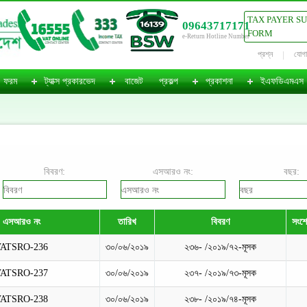
TAX PAYER S
09643717171
FORM
e-Return Hotline Number
প্রশ্ন
যোগ
ফরম
ট্যাক্স প্রকারভেদ
বাজেট
প্রকল্প
প্রকাশনা
ইএফডিএমএস
বিবরণ:
এসআরও নং:
বছর:
এসআরও নং
তারিখ
বিবরণ
সংশো
VATSRO-236
৩০/০৬/২০১৯
২৩৬- /২০১৯/৭২-মূসক
VATSRO-237
৩০/০৬/২০১৯
২৩৭- /২০১৯/৭৩-মূসক
VATSRO-238
৩০/০৬/২০১৯
২৩৮- /২০১৯/৭৪-মূসক