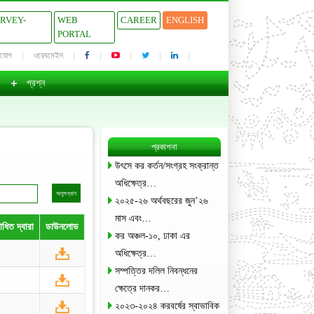
URVEY-
WEB
CAREER
ENGLISH
PORTAL
াযোগ
ওয়েবমেইল
প্রশ্ন
প্রকাশনা
উৎসে কর কর্তন/সংগ্রহ সংক্রান্ত
অধিক্ষেত্র…
২০২৫-২৬ অর্থবছরের জুন’২৬
মাস এবং…
ধিত দ্বারা
ডাউনলোড
কর অঞ্চল-১০, ঢাকা এর
অধিক্ষেত্র…
সম্পত্তির দলিল নিবন্ধনের
ক্ষেত্রে দানকর…
২০২৩-২০২৪ করবর্ষের স্বাভাবিক