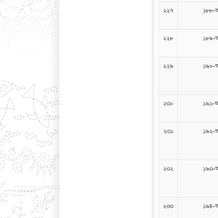
২২৭
১৮৮-
২২৮
১৮৯-
২২৯
১৯০-
২৩০
১৯১-
২৩১
১৯২-
২৩২
১৯৩-
২৩৩
১৯৪-