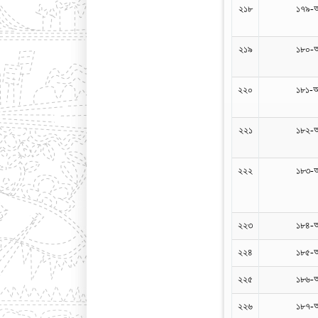
২১৮
১৭৯-
২১৯
১৮০-
২২০
১৮১-
২২১
১৮২-
২২২
১৮৩-
২২৩
১৮৪-
২২৪
১৮৫-
২২৫
১৮৬-
২২৬
১৮৭-