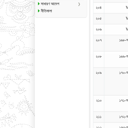
সাধারণ আদেশ
২০৪
নীতিমালা
২০৫
২০৬
২০৭
১৬৮-
২০৮
১৬৯-
২০৯
১৭০-
২১০
১৭১-
২১১
১৭২-
২১২
১৭৩-