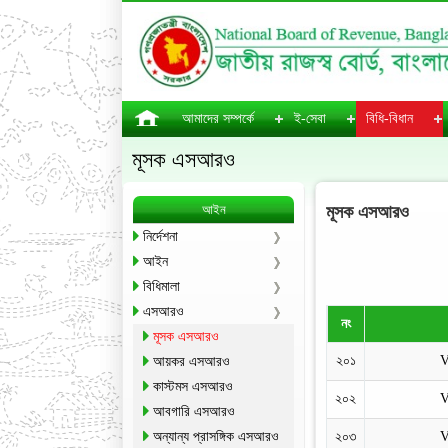
আমাদের সম্পর্কে
ই-সেবা
বিধি-বিধান
মূসক এসআরও
আইন
মূসক এসআরও
নির্দেশনা
আইন
বিধিমালা
এসআরও
নং
মূসক এসআরও
২০১
আয়কর এসআরও
কাস্টমস এসআরও
২০২
আবগারি এসআরও
অন্যান্য প্রাসঙ্গিক এসআরও
২০৩