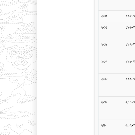
২৩৪
১৯৫-
২৩৫
১৯৬-
২৩৬
১৯৭-
২৩৭
১৯৮-
২৩৮
১৯৯-
২৩৯
২০০-আ
২৪০
২০২-আ