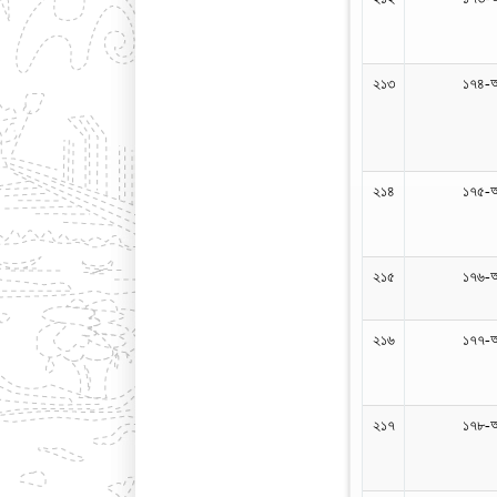
২১৩
১৭৪-
২১৪
১৭৫-
২১৫
১৭৬-
২১৬
১৭৭-
২১৭
১৭৮-