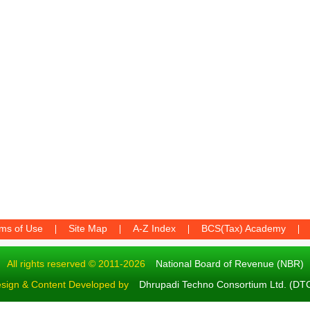
ms of Use
Site Map
A-Z Index
BCS(Tax) Academy
All rights reserved © 2011-2026
National Board of Revenue (NBR)
sign & Content Developed by
Dhrupadi Techno Consortium Ltd. (DT