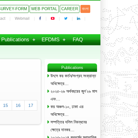
SURVEY-FORM
WEB PORTAL
CAREER
বাংলা
act
Webmail
Publications
EFDMS
FAQ
Publications
উৎসে কর কর্তন/সংগ্রহ সংক্রান্ত
অধিক্ষেত্র…
২০২৫-২৬ অর্থবছরের জুন’২৬ মাস
এবং…
15
16
17
কর অঞ্চল-১০, ঢাকা এর
অধিক্ষেত্র…
সম্পত্তির দলিল নিবন্ধনের
ক্ষেত্রে দানকর…
২০২৩-২০২৪ করবর্ষের স্বাভাবিক