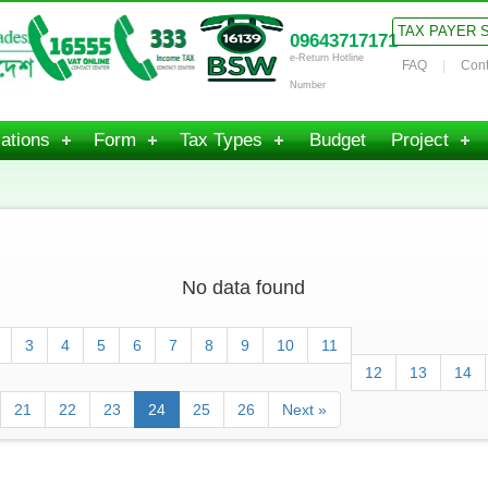
TAX PAYER 
09643717171
e-Return Hotline
FAQ
Cont
Number
ations
Form
Tax Types
Budget
Project
No data found
3
4
5
6
7
8
9
10
11
12
13
14
21
22
23
24
25
26
Next »