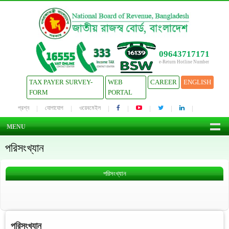
09643717171
e-Return Hotline Number
TAX PAYER SURVEY-
WEB
CAREER
ENGLISH
FORM
PORTAL
প্রশ্ন
যোগাযোগ
ওয়েবমেইল
MENU
পরিসংখ্যান
পরিসংখ্যান
পরিসংখ্যান