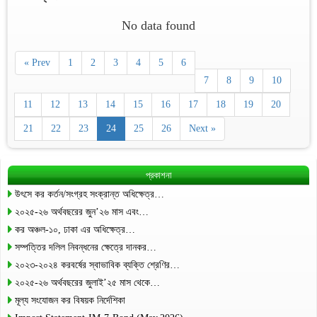
No data found
« Prev
1
2
3
4
5
6
7
8
9
10
11
12
13
14
15
16
17
18
19
20
21
22
23
24
25
26
Next »
প্রকাশনা
উৎসে কর কর্তন/সংগ্রহ সংক্রান্ত অধিক্ষেত্র…
২০২৫-২৬ অর্থবছরের জুন’২৬ মাস এবং…
কর অঞ্চল-১০, ঢাকা এর অধিক্ষেত্র…
সম্পত্তির দলিল নিবন্ধনের ক্ষেত্রে দানকর…
২০২৩-২০২৪ করবর্ষের স্বাভাবিক ব্যক্তি শ্রেণির…
২০২৫-২৬ অর্থবছরের জুলাই’২৫ মাস থেকে…
মূল্য সংযোজন কর বিষয়ক নির্দেশিকা