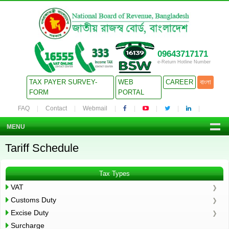
09643717171
e-Return Hotline Number
TAX PAYER SURVEY-
WEB
CAREER
বাংলা
FORM
PORTAL
FAQ
Contact
Webmail
MENU
Tariff Schedule
Tax Types
VAT
Customs Duty
Excise Duty
Surcharge