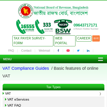
09643717171
e-Return Hotline Number
TAX PAYER SURVEY-
WEB
CAREER
বাংলা
FORM
PORTAL
FAQ
Contact
Webmail
MENU
VAT Compliance Guides
/ Basic features of online
VAT
Tax Types
VAT
VAT eServices
VAT FAQ