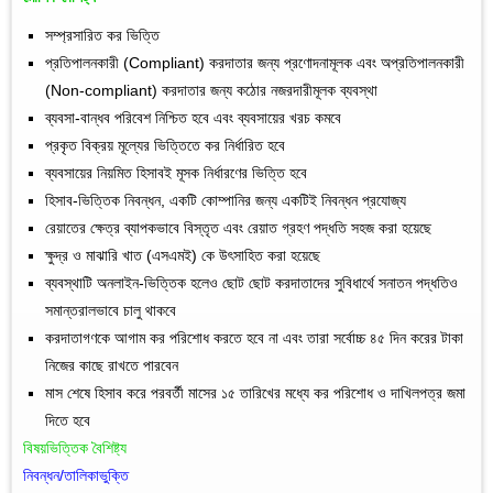
সম্প্রসারিত কর ভিত্তি
প্রতিপালনকারী (Compliant) করদাতার জন্য প্রণোদনামূলক এবং অপ্রতিপালনকারী
(Non-compliant) করদাতার জন্য কঠোর নজরদারীমূলক ব্যবস্থা
ব্যবসা-বান্ধব পরিবেশ নিশ্চিত হবে এবং ব্যবসায়ের খরচ কমবে
প্রকৃত বিক্রয় মূল্যের ভিত্তিতে কর নির্ধারিত হবে
ব্যবসায়ের নিয়মিত হিসাবই মূসক নির্ধারণের ভিত্তি হবে
হিসাব-ভিত্তিক নিবন্ধন, একটি কোম্পানির জন্য একটিই নিবন্ধন প্রযোজ্য
রেয়াতের ক্ষেত্র ব্যাপকভাবে বিস্তৃত এবং রেয়াত গ্রহণ পদ্ধতি সহজ করা হয়েছে
ক্ষুদ্র ও মাঝারি খাত (এসএমই) কে উৎসাহিত করা হয়েছে
ব্যবস্থাটি অনলাইন-ভিত্তিক হলেও ছোট ছোট করদাতাদের সুবিধার্থে সনাতন পদ্ধতিও
সমান্তরালভাবে চালু থাকবে
করদাতাগণকে আগাম কর পরিশোধ করতে হবে না এবং তারা সর্বোচ্চ ৪৫ দিন করের টাকা
নিজের কাছে রাখতে পারবেন
মাস শেষে হিসাব করে পরবর্তী মাসের ১৫ তারিখের মধ্যে কর পরিশোধ ও দাখিলপত্র জমা
দিতে হবে
বিষয়ভিত্তিক বৈশিষ্ট্য
নিবন্ধন/তালিকাভুক্তি