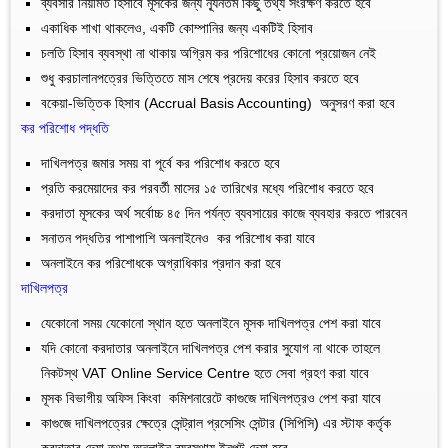
ব্যবসার নিয়মিত হিসাবে মূসকের জন্য ন্যূনতম কিছু তথ্য সংরক্ষণ করতে হবে
একাধিক শাখা থাকলেও, একটি কোম্পানির জন্য একটিই হিসাব
চলতি হিসাব ব্যবস্থা না থাকায় অগ্রিম কর পরিশোধের কোনো প্রয়োজন নেই
শুধু করচালানপত্রের ভিত্তিতে মাস শেষে প্রদেয় করের হিসাব করতে হবে
বকেয়া-ভিত্তিক হিসাব (Accrual Basis Accounting) অনুসরণ করা হবে
কর পরিশোধ পদ্ধতি
দাখিলপত্র জমার সময় বা পূর্বে কর পরিশোধ করতে হবে
প্রতি করমেয়াদের কর পরবর্তী মাসের ১৫ তারিখের মধ্যে পরিশোধ করতে হবে
করদাতা মূসকের অর্থ সর্বোচ্চ ৪৫ দিন পর্যন্ত ব্যবসায়ের কাজে ব্যবহার করতে পারবেন
সনাতন পদ্ধতির পাশাপাশি অনলাইনেও কর পরিশোধ করা যাবে
অনলাইনে কর পরিশোধকে অগ্রাধিকার প্রদান করা হবে
দাখিলপত্র
যেকোনো সময় যেকোনো স্থান হতে অনলাইনে মূসক দাখিলপত্র পেশ করা যাবে
যদি কোনো করদাতার অনলাইনে দাখিলপত্র পেশ করার সুযোগ না থাকে তাহলে
নিকটস্থ VAT Online Service Centre হতে সেবা গ্রহণ করা যাবে
মূসক বিভাগীয় অফিস কিংবা কমিশনারেটে কাগুজে দাখিলপত্রও পেশ করা যাবে
কাগুজে দাখিলপত্রের ক্ষেত্রে সেন্ট্রাল প্রসেসিং সেন্টার (সিপিসি) এর স্টাফ কর্তৃক
করদাতার দেয়া তথ্য অনলাইন ব্যবস্থায় ইনপুট দেয়া হবে