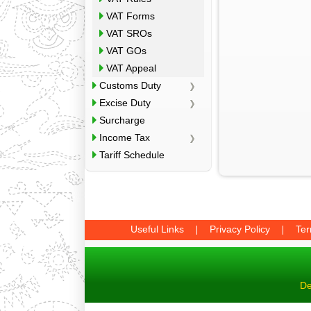
VAT Forms
VAT SROs
VAT GOs
VAT Appeal
Customs Duty
Excise Duty
Surcharge
Income Tax
Tariff Schedule
Useful Links
Privacy Policy
Ter
De