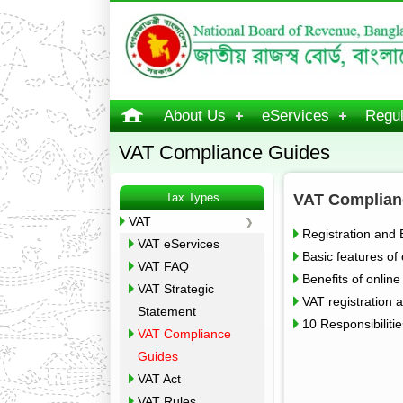
About Us
eServices
Regul
VAT Compliance Guides
Tax Types
VAT Complian
VAT
Registration and
VAT eServices
Basic features of
VAT FAQ
Benefits of onlin
VAT Strategic
VAT registration 
Statement
10 Responsibiliti
VAT Compliance
Guides
VAT Act
VAT Rules