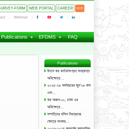
SURVEY-FORM
WEB PORTAL
CAREER
বাংলা
act
Webmail
Publications
EFDMS
FAQ
Publications
উৎসে কর কর্তন/সংগ্রহ সংক্রান্ত
অধিক্ষেত্র…
২০২৫-২৬ অর্থবছরের জুন’২৬ মাস
এবং…
কর অঞ্চল-১০, ঢাকা এর
অধিক্ষেত্র…
সম্পত্তির দলিল নিবন্ধনের
ক্ষেত্রে দানকর…
২০২৩-২০২৪ করবর্ষের স্বাভাবিক