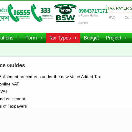
TAX PAYER 
09643717171
e-Return Hotline
FAQ
Cont
Number
ations
Form
Tax Types
Budget
Project
ce Guides
 Enlistment procedures under the new Value Added Tax
 online VAT
e VAT
and enlistment
es of Taxpayers