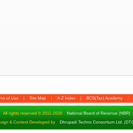
ms of Use
Site Map
A-Z Index
BCS(Tax) Academy
All rights reserved © 2011-2026
National Board of Revenue (NBR)
sign & Content Developed by
Dhrupadi Techno Consortium Ltd. (DT