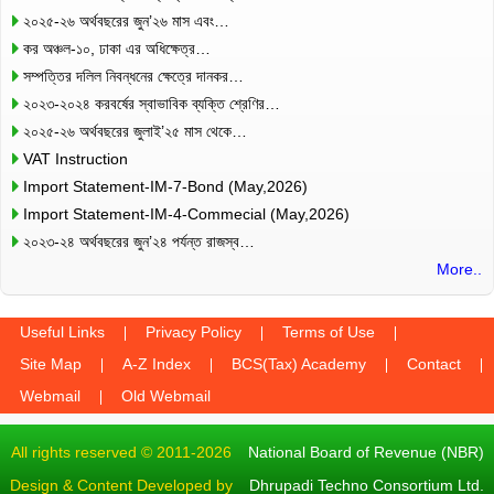
২০২৫-২৬ অর্থবছরের জুন’২৬ মাস এবং…
কর অঞ্চল-১০, ঢাকা এর অধিক্ষেত্র…
সম্পত্তির দলিল নিবন্ধনের ক্ষেত্রে দানকর…
২০২৩-২০২৪ করবর্ষের স্বাভাবিক ব্যক্তি শ্রেণির…
২০২৫-২৬ অর্থবছরের জুলাই’২৫ মাস থেকে…
VAT Instruction
Import Statement-IM-7-Bond (May,2026)
Import Statement-IM-4-Commecial (May,2026)
২০২৩-২৪ অর্থবছরের জুন’২৪ পর্যন্ত রাজস্ব…
More..
Useful Links
Privacy Policy
Terms of Use
Site Map
A-Z Index
BCS(Tax) Academy
Contact
Webmail
Old Webmail
All rights reserved © 2011-2026
National Board of Revenue (NBR)
Design & Content Developed by
Dhrupadi Techno Consortium Ltd.