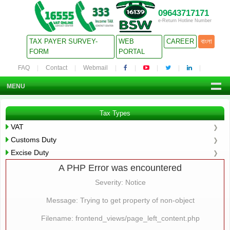
09643717171
e-Return Hotline Number
TAX PAYER SURVEY-
WEB
CAREER
বাংলা
FORM
PORTAL
FAQ
Contact
Webmail
MENU
Tax Types
VAT
Customs Duty
Excise Duty
A PHP Error was encountered
Severity: Notice
Message: Trying to get property of non-object
Filename: frontend_views/page_left_content.php