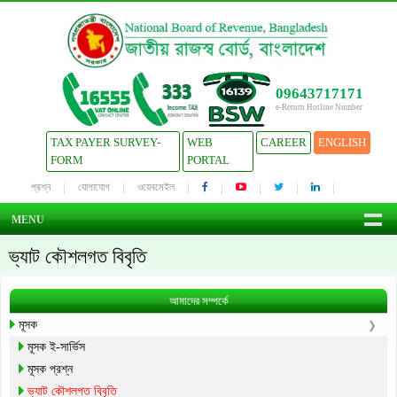
09643717171
e-Return Hotline Number
TAX PAYER SURVEY-
WEB
CAREER
ENGLISH
FORM
PORTAL
প্রশ্ন
যোগাযোগ
ওয়েবমেইল
MENU
ভ্যাট কৌশলগত বিবৃতি
আমাদের সম্পর্কে
মূসক
মূসক ই-সার্ভিস
মূসক প্রশ্ন
ভ্যাট কৌশলগত বিবৃতি