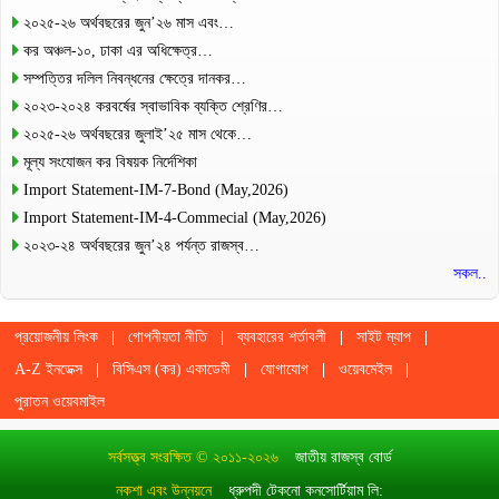
২০২৫-২৬ অর্থবছরের জুন’২৬ মাস এবং…
কর অঞ্চল-১০, ঢাকা এর অধিক্ষেত্র…
সম্পত্তির দলিল নিবন্ধনের ক্ষেত্রে দানকর…
২০২৩-২০২৪ করবর্ষের স্বাভাবিক ব্যক্তি শ্রেণির…
২০২৫-২৬ অর্থবছরের জুলাই’২৫ মাস থেকে…
মূল্য সংযোজন কর বিষয়ক নির্দেশিকা
Import Statement-IM-7-Bond (May,2026)
Import Statement-IM-4-Commecial (May,2026)
২০২৩-২৪ অর্থবছরের জুন’২৪ পর্যন্ত রাজস্ব…
সকল..
প্রয়োজনীয় লিংক
গোপনীয়তা নীতি
ব্যবহারের শর্তাবলী
সাইট ম্যাপ
A-Z ইনডেক্স
বিসিএস (কর) একাডেমী
যোগাযোগ
ওয়েবমেইল
পুরাতন ওয়েবমাইল
সর্বসত্ত্ব সংরক্ষিত © ২০১১-২০২৬
জাতীয় রাজস্ব বোর্ড
নকশা এবং উন্নয়নে
ধ্রুপদী টেকনো কনসোর্টিয়াম লি: