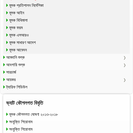
মূসক প্রতিপালন নির্দেশিকা
মূসক আইন
মূসক বিধিমালা
মূসক ফরম
মূসক এসআরও
মূসক সাধারণ আদেশ
মূসক আবেদন
আমদানি শুল্ক
আবগারি শুল্ক
সারচার্জ
আয়কর
ট্যারিফ শিডিউল
ভ্যাট কৌশলগত বিবৃতি
মূসক কৌশলগত ঘোষণা ২০১৩-২০১৮
সংযুক্তি শিরোনাম
সংযুক্তি শিরোনাম