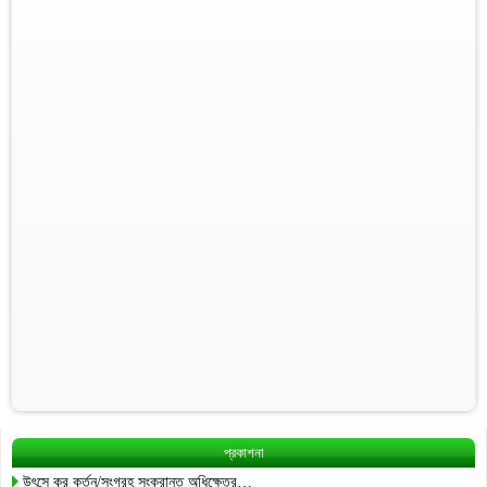
প্রকাশনা
উৎসে কর কর্তন/সংগ্রহ সংক্রান্ত অধিক্ষেত্র…