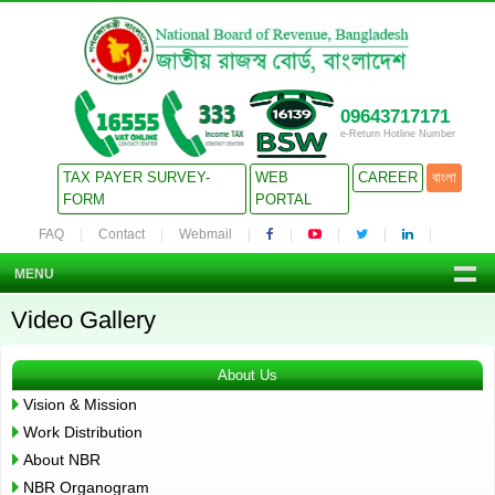
09643717171
e-Return Hotline Number
TAX PAYER SURVEY-
WEB
CAREER
বাংলা
FORM
PORTAL
FAQ
Contact
Webmail
MENU
Video Gallery
About Us
Vision & Mission
Work Distribution
About NBR
NBR Organogram