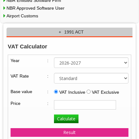
NBR Enlisted Software Firm
NBR Approved Software User
Airport Customs
1991 ACT
VAT Calculator
Year
:
VAT Rate
:
Base value
:
VAT Inclusive
VAT Exclusive
Price
:
Calculate
Result