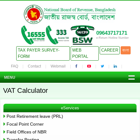
09643717171
e-Return Hotline Number
TAX PAYER SURVEY-
WEB
CAREER
বাংলা
FORM
PORTAL
FAQ
Contact
Webmail
MENU
VAT Calculator
eServices
Post Retirement leave (PRL)
Focal Point Corner
Field Offices of NBR
Transfer Posting