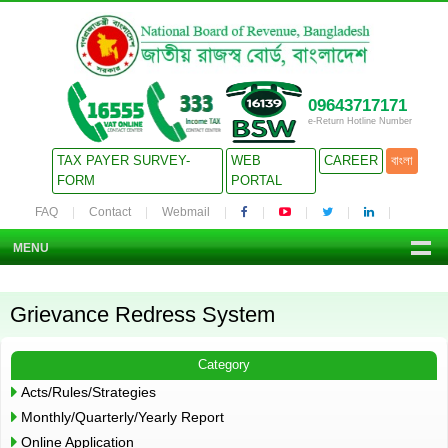
09643717171
e-Return Hotline Number
TAX PAYER SURVEY-
WEB
CAREER
বাংলা
FORM
PORTAL
FAQ
Contact
Webmail
MENU
Grievance Redress System
Category
Acts/Rules/Strategies
Monthly/Quarterly/Yearly Report
Online Application