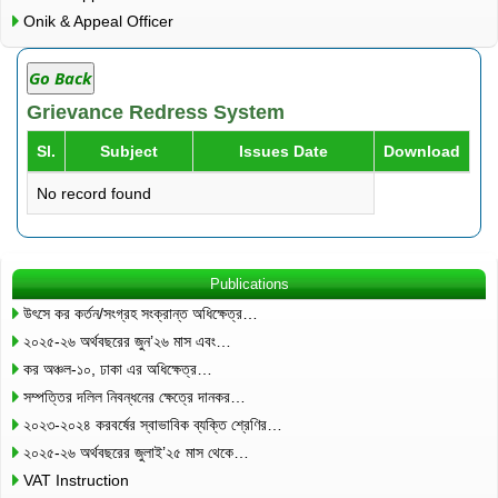
Onik & Appeal Officer
Go Back
Grievance Redress System
Sl.
Subject
Issues Date
Download
No record found
Publications
উৎসে কর কর্তন/সংগ্রহ সংক্রান্ত অধিক্ষেত্র…
২০২৫-২৬ অর্থবছরের জুন’২৬ মাস এবং…
কর অঞ্চল-১০, ঢাকা এর অধিক্ষেত্র…
সম্পত্তির দলিল নিবন্ধনের ক্ষেত্রে দানকর…
২০২৩-২০২৪ করবর্ষের স্বাভাবিক ব্যক্তি শ্রেণির…
২০২৫-২৬ অর্থবছরের জুলাই’২৫ মাস থেকে…
VAT Instruction