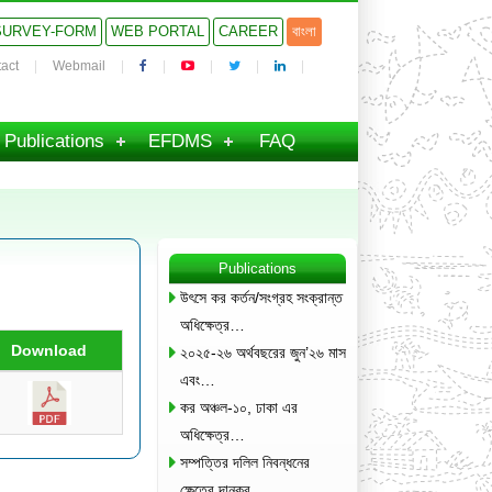
SURVEY-FORM
WEB PORTAL
CAREER
বাংলা
act
Webmail
Publications
EFDMS
FAQ
Publications
উৎসে কর কর্তন/সংগ্রহ সংক্রান্ত
অধিক্ষেত্র…
Download
২০২৫-২৬ অর্থবছরের জুন’২৬ মাস
এবং…
কর অঞ্চল-১০, ঢাকা এর
অধিক্ষেত্র…
সম্পত্তির দলিল নিবন্ধনের
ক্ষেত্রে দানকর…