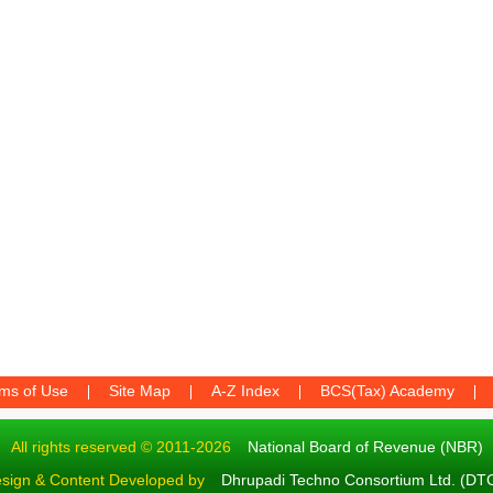
ms of Use
Site Map
A-Z Index
BCS(Tax) Academy
All rights reserved © 2011-2026
National Board of Revenue (NBR)
sign & Content Developed by
Dhrupadi Techno Consortium Ltd. (DT