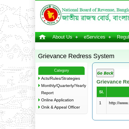
About Us
eServices
Regul
Grievance Redress System
Category
Go Back
Acts/Rules/Strategies
Grievance R
Monthly/Quarterly/Yearly
Sl.
Report
Online Application
1
http://www.
Onik & Appeal Officer