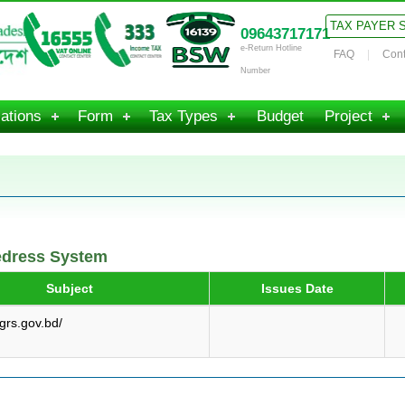
TAX PAYER 
09643717171
e-Return Hotline
FAQ
Cont
Number
ations
Form
Tax Types
Budget
Project
edress System
Subject
Issues Date
grs.gov.bd/