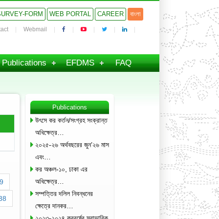
SURVEY-FORM
WEB PORTAL
CAREER
বাংলা
act
Webmail
Publications
EFDMS
FAQ
Publications
উৎসে কর কর্তন/সংগ্রহ সংক্রান্ত
অধিক্ষেত্র…
২০২৫-২৬ অর্থবছরের জুন’২৬ মাস
এবং…
কর অঞ্চল-১০, ঢাকা এর
অধিক্ষেত্র…
9
সম্পত্তির দলিল নিবন্ধনের
38
ক্ষেত্রে দানকর…
২০২৩-২০২৪ করবর্ষের স্বাভাবিক