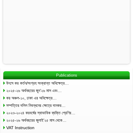
Publications
উৎসে কর কর্তন/সংগ্রহ সংক্রান্ত অধিক্ষেত্র…
২০২৫-২৬ অর্থবছরের জুন’২৬ মাস এবং…
কর অঞ্চল-১০, ঢাকা এর অধিক্ষেত্র…
সম্পত্তির দলিল নিবন্ধনের ক্ষেত্রে দানকর…
২০২৩-২০২৪ করবর্ষের স্বাভাবিক ব্যক্তি শ্রেণির…
২০২৫-২৬ অর্থবছরের জুলাই’২৫ মাস থেকে…
VAT Instruction