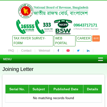
09643717171
e-Return Hotline Number
TAX PAYER SURVEY-
WEB
CAREER
বাংলা
FORM
PORTAL
FAQ
Contact
Webmail
MENU
Joining Letter
Serial No.
Subject
Published Date
Details
No matching records found