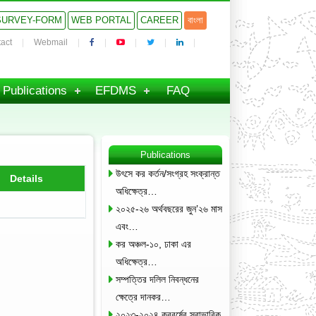
SURVEY-FORM
WEB PORTAL
CAREER
বাংলা
act
Webmail
Publications
EFDMS
FAQ
Publications
উৎসে কর কর্তন/সংগ্রহ সংক্রান্ত
Details
অধিক্ষেত্র…
২০২৫-২৬ অর্থবছরের জুন’২৬ মাস
এবং…
কর অঞ্চল-১০, ঢাকা এর
অধিক্ষেত্র…
সম্পত্তির দলিল নিবন্ধনের
ক্ষেত্রে দানকর…
২০২৩-২০২৪ করবর্ষের স্বাভাবিক