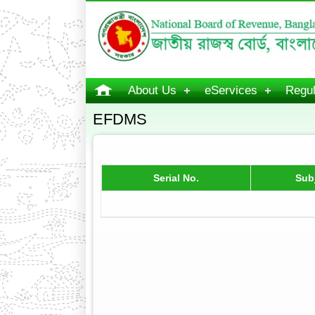
About Us
eServices
Regul
EFDMS
Serial No.
Sub