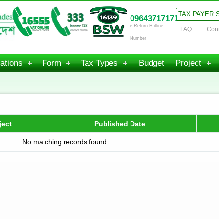
TAX PAYER 
09643717171
e-Return Hotline
FAQ
Cont
Number
ations
Form
Tax Types
Budget
Project
ject
Published Date
No matching records found