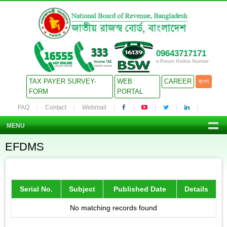
09643717171
e-Return Hotline Number
TAX PAYER SURVEY-
WEB
CAREER
বাংলা
FORM
PORTAL
FAQ
Contact
Webmail
MENU
EFDMS
Serial No.
Subject
Published Date
Details
No matching records found