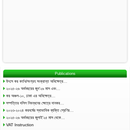
Publications
উৎসে কর কর্তন/সংগ্রহ সংক্রান্ত অধিক্ষেত্র…
২০২৫-২৬ অর্থবছরের জুন’২৬ মাস এবং…
কর অঞ্চল-১০, ঢাকা এর অধিক্ষেত্র…
সম্পত্তির দলিল নিবন্ধনের ক্ষেত্রে দানকর…
২০২৩-২০২৪ করবর্ষের স্বাভাবিক ব্যক্তি শ্রেণির…
২০২৫-২৬ অর্থবছরের জুলাই’২৫ মাস থেকে…
VAT Instruction