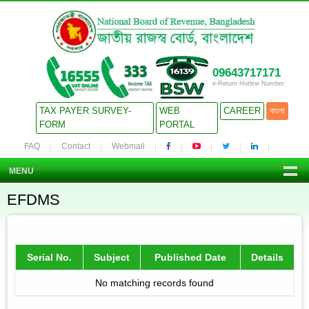
09643717171
e-Return Hotline Number
TAX PAYER SURVEY-
WEB
CAREER
বাংলা
FORM
PORTAL
FAQ
Contact
Webmail
MENU
EFDMS
Serial No.
Subject
Published Date
Details
No matching records found