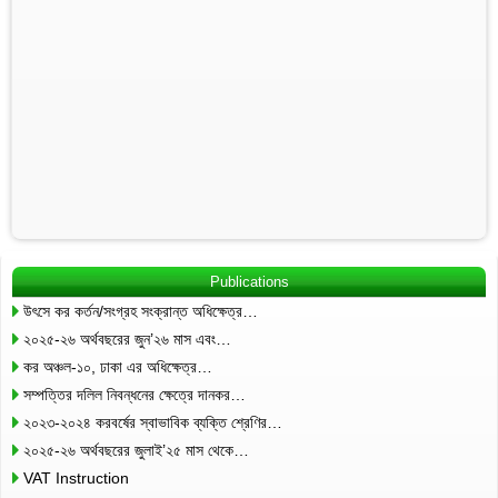
Publications
উৎসে কর কর্তন/সংগ্রহ সংক্রান্ত অধিক্ষেত্র…
২০২৫-২৬ অর্থবছরের জুন’২৬ মাস এবং…
কর অঞ্চল-১০, ঢাকা এর অধিক্ষেত্র…
সম্পত্তির দলিল নিবন্ধনের ক্ষেত্রে দানকর…
২০২৩-২০২৪ করবর্ষের স্বাভাবিক ব্যক্তি শ্রেণির…
২০২৫-২৬ অর্থবছরের জুলাই’২৫ মাস থেকে…
VAT Instruction