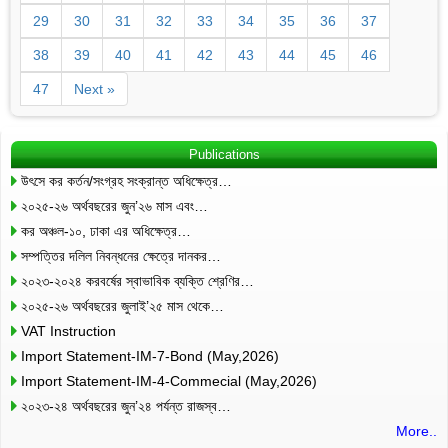
29
30
31
32
33
34
35
36
37
38
39
40
41
42
43
44
45
46
47
Next »
Publications
উৎসে কর কর্তন/সংগ্রহ সংক্রান্ত অধিক্ষেত্র…
২০২৫-২৬ অর্থবছরের জুন’২৬ মাস এবং…
কর অঞ্চল-১০, ঢাকা এর অধিক্ষেত্র…
সম্পত্তির দলিল নিবন্ধনের ক্ষেত্রে দানকর…
২০২৩-২০২৪ করবর্ষের স্বাভাবিক ব্যক্তি শ্রেণির…
২০২৫-২৬ অর্থবছরের জুলাই’২৫ মাস থেকে…
VAT Instruction
Import Statement-IM-7-Bond (May,2026)
Import Statement-IM-4-Commecial (May,2026)
২০২৩-২৪ অর্থবছরের জুন’২৪ পর্যন্ত রাজস্ব…
More..