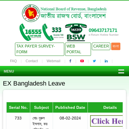
09643717171
e-Return Hotline Number
TAX PAYER SURVEY-
WEB
CAREER
বাংলা
FORM
PORTAL
FAQ
Contact
Webmail
MENU
EX Bangladesh Leave
Serial No.
Subject
Published Date
Details
733
মোঃ নুরুল
08-02-2024
ইসলাম, কর