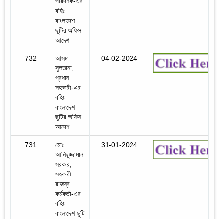
পরিদর্শক-এর
বহিঃ
বাংলাদেশ
ছুটির অফিস
আদেশ
732
আসমা
04-02-2024
সুলতানা,
প্রধান
সহকারী-এর
বহিঃ
বাংলাদেশ
ছুটির অফিস
আদেশ
731
মোঃ
31-01-2024
আনিছুজ্জামান
সরকার,
সহকারী
রাজস্ব
কর্মকর্তা-এর
বহিঃ
বাংলাদেশ ছুটি