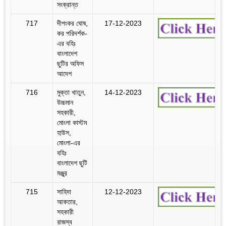
সংক্রান্ত
717
দীপংকর ঘোষ,
17-12-2023
কর পরিদর্শক-
এর বহিঃ
বাংলাদেশ
ছুটির অফিস
আদেশ
716
মুক্তা খাতুন,
14-12-2023
উচ্চমান
সহকারী,
মোংলা কাস্টম
হাউস,
মোংলা-এর
বহিঃ
বাংলাদেশ ছুটি
মঞ্জুর
715
সাহিদা
12-12-2023
আকতার,
সহকারী
রাজস্ব