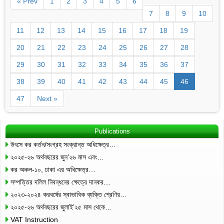
« Prev
1
2
3
4
5
6
7
8
9
10
11
12
13
14
15
16
17
18
19
20
21
22
23
24
25
26
27
28
29
30
31
32
33
34
35
36
37
38
39
40
41
42
43
44
45
46
47
Next »
Publications
উৎসে কর কর্তন/সংগ্রহ সংক্রান্ত অধিক্ষেত্র…
২০২৫-২৬ অর্থবছরের জুন’২৬ মাস এবং…
কর অঞ্চল-১০, ঢাকা এর অধিক্ষেত্র…
সম্পত্তির দলিল নিবন্ধনের ক্ষেত্রে দানকর…
২০২৩-২০২৪ করবর্ষের স্বাভাবিক ব্যক্তি শ্রেণির…
২০২৫-২৬ অর্থবছরের জুলাই’২৫ মাস থেকে…
VAT Instruction