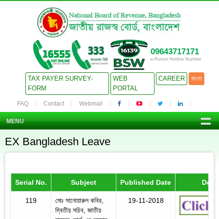
09643717171
e-Return Hotline Number
TAX PAYER SURVEY-
WEB
CAREER
বাংলা
FORM
PORTAL
FAQ
Contact
Webmail
MENU
EX Bangladesh Leave
Serial No.
Subject
Published Date
Detai
119
মোঃ সানোয়ারুল কবির,
19-11-2018
দ্বিতীয় সচিব, জাতীয়