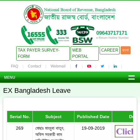
09643717171
e-Return Hotline Number
TAX PAYER SURVEY-
WEB
CAREER
বাংলা
FORM
PORTAL
FAQ
Contact
Webmail
MENU
EX Bangladesh Leave
Serial No.
Subject
Published Date
Detai
269
মোছাঃ মাহবুবা খাতুন,
19-09-2019
অফিস সহকারী কাম