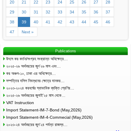
20
21
22
23
24
25
26
27
28
29
30
31
32
33
34
35
36
37
38
39
40
41
42
43
44
45
46
47
Next »
Publications
উৎসে কর কর্তন/সংগ্রহ সংক্রান্ত অধিক্ষেত্র…
২০২৫-২৬ অর্থবছরের জুন’২৬ মাস এবং…
কর অঞ্চল-১০, ঢাকা এর অধিক্ষেত্র…
সম্পত্তির দলিল নিবন্ধনের ক্ষেত্রে দানকর…
২০২৩-২০২৪ করবর্ষের স্বাভাবিক ব্যক্তি শ্রেণির…
২০২৫-২৬ অর্থবছরের জুলাই’২৫ মাস থেকে…
VAT Instruction
Import Statement-IM-7-Bond (May,2026)
Import Statement-IM-4-Commecial (May,2026)
২০২৩-২৪ অর্থবছরের জুন’২৪ পর্যন্ত রাজস্ব…