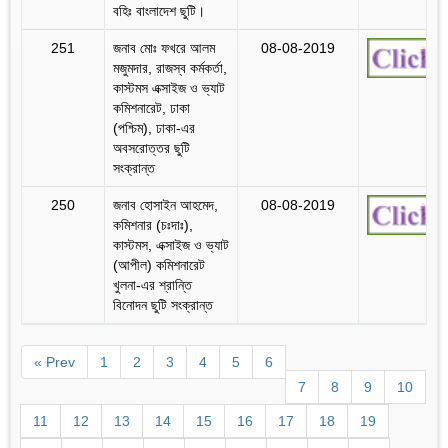
বহিঃ বাংলাদেশ ছুটি।
251
জনাব মোঃ ফখরে আলম
08-08-2019
মজুমদার, রাজস্ব কর্মকর্তা,
কাস্টমস এক্সাইজ ও ভ্যাট
কমিশনারেট, ঢাকা
(পশ্চিম), ঢাকা-এর
অবসরোত্তর ছুটি
সংক্রান্ত
250
জনাব হোসাইন আহমেদ,
08-08-2019
কমিশনার (চঃদাঃ),
কাস্টমস, এক্সাইজ ও ভ্যাট
(আপীল) কমিশনারেট
খুলনা-এর শ্রান্তি
বিনোদন ছুটি সংক্রান্ত
« Prev
1
2
3
4
5
6
7
8
9
10
11
12
13
14
15
16
17
18
19