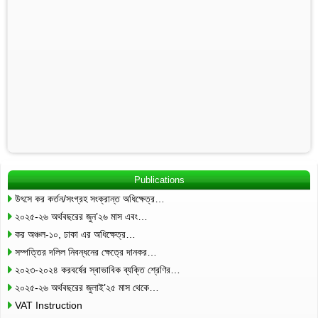
Publications
উৎসে কর কর্তন/সংগ্রহ সংক্রান্ত অধিক্ষেত্র…
২০২৫-২৬ অর্থবছরের জুন’২৬ মাস এবং…
কর অঞ্চল-১০, ঢাকা এর অধিক্ষেত্র…
সম্পত্তির দলিল নিবন্ধনের ক্ষেত্রে দানকর…
২০২৩-২০২৪ করবর্ষের স্বাভাবিক ব্যক্তি শ্রেণির…
২০২৫-২৬ অর্থবছরের জুলাই’২৫ মাস থেকে…
VAT Instruction