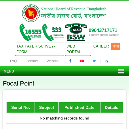
09643717171
e-Return Hotline Number
TAX PAYER SURVEY-
WEB
CAREER
বাংলা
FORM
PORTAL
FAQ
Contact
Webmail
MENU
Focal Point
Serial No.
Subject
Published Date
Details
No matching records found