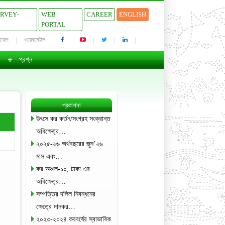
URVEY-
WEB
CAREER
ENGLISH
PORTAL
াযোগ
ওয়েবমেইল
প্রশ্ন
প্রকাশনা
উৎসে কর কর্তন/সংগ্রহ সংক্রান্ত
অধিক্ষেত্র…
২০২৫-২৬ অর্থবছরের জুন’২৬
মাস এবং…
কর অঞ্চল-১০, ঢাকা এর
অধিক্ষেত্র…
সম্পত্তির দলিল নিবন্ধনের
ক্ষেত্রে দানকর…
২০২৩-২০২৪ করবর্ষের স্বাভাবিক