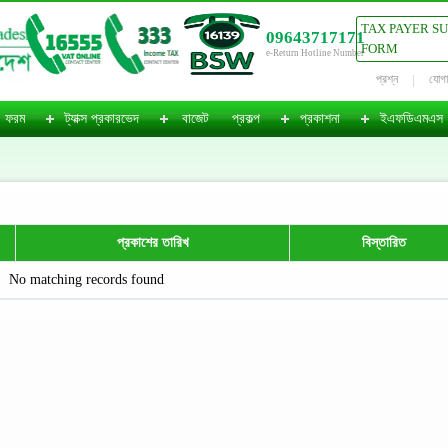
TAX PAYER S
09643717171
FORM
e-Return Hotline Number
প্রশ্ন
যোগ
ফরম
ট্যাক্স প্রকারভেদ
বাজেট
প্রকল্প
প্রকাশনা
ইএফডিএমএস
প্রকাশের তারিখ
বিস্তারিত
No matching records found