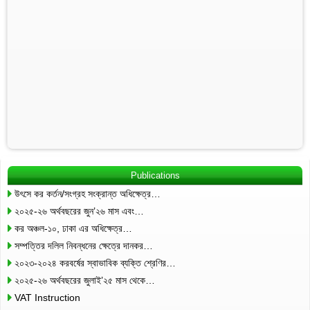
Publications
উৎসে কর কর্তন/সংগ্রহ সংক্রান্ত অধিক্ষেত্র…
২০২৫-২৬ অর্থবছরের জুন’২৬ মাস এবং…
কর অঞ্চল-১০, ঢাকা এর অধিক্ষেত্র…
সম্পত্তির দলিল নিবন্ধনের ক্ষেত্রে দানকর…
২০২৩-২০২৪ করবর্ষের স্বাভাবিক ব্যক্তি শ্রেণির…
২০২৫-২৬ অর্থবছরের জুলাই’২৫ মাস থেকে…
VAT Instruction