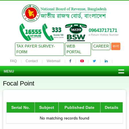
09643717171
e-Return Hotline Number
TAX PAYER SURVEY-
WEB
CAREER
বাংলা
FORM
PORTAL
FAQ
Contact
Webmail
MENU
Focal Point
Serial No.
Subject
Published Date
Details
No matching records found