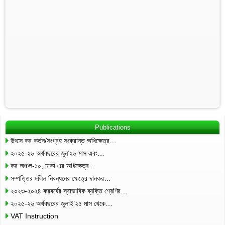
Publications
উৎসে কর কর্তন/সংগ্রহ সংক্রান্ত অধিক্ষেত্র…
২০২৫-২৬ অর্থবছরের জুন’২৬ মাস এবং…
কর অঞ্চল-১০, ঢাকা এর অধিক্ষেত্র…
সম্পত্তির দলিল নিবন্ধনের ক্ষেত্রে দানকর…
২০২৩-২০২৪ করবর্ষের স্বাভাবিক ব্যক্তি শ্রেণির…
২০২৫-২৬ অর্থবছরের জুলাই’২৫ মাস থেকে…
VAT Instruction