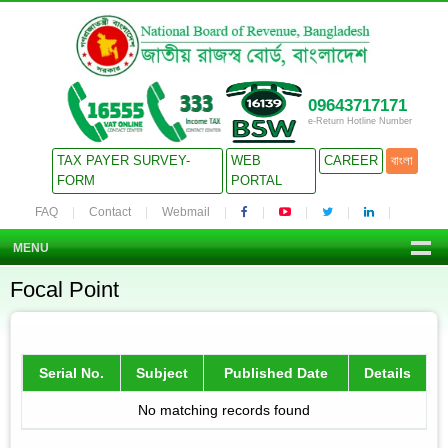
09643717171
e-Return Hotline Number
TAX PAYER SURVEY-
WEB
CAREER
বাংলা
FORM
PORTAL
FAQ
Contact
Webmail
MENU
Focal Point
Serial No.
Subject
Published Date
Details
No matching records found