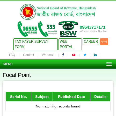
09643717171
e-Return Hotline Number
TAX PAYER SURVEY-
WEB
CAREER
বাংলা
FORM
PORTAL
FAQ
Contact
Webmail
MENU
Focal Point
Serial No.
Subject
Published Date
Details
No matching records found