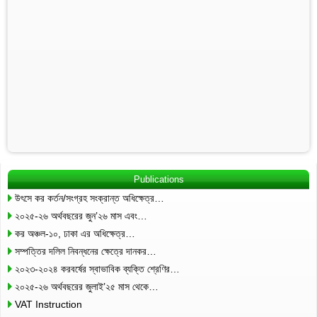
Publications
উৎসে কর কর্তন/সংগ্রহ সংক্রান্ত অধিক্ষেত্র…
২০২৫-২৬ অর্থবছরের জুন’২৬ মাস এবং…
কর অঞ্চল-১০, ঢাকা এর অধিক্ষেত্র…
সম্পত্তির দলিল নিবন্ধনের ক্ষেত্রে দানকর…
২০২৩-২০২৪ করবর্ষের স্বাভাবিক ব্যক্তি শ্রেণির…
২০২৫-২৬ অর্থবছরের জুলাই’২৫ মাস থেকে…
VAT Instruction