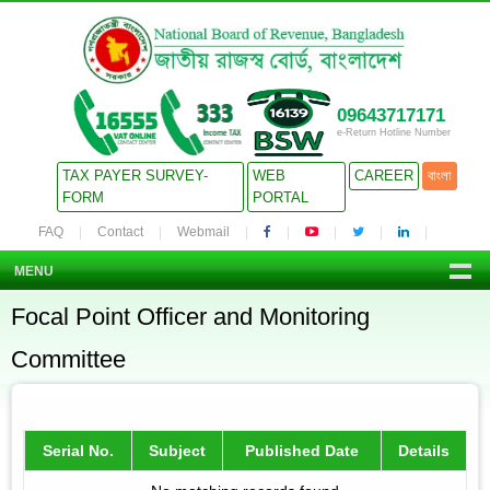
09643717171
e-Return Hotline Number
TAX PAYER SURVEY-
WEB
CAREER
বাংলা
FORM
PORTAL
FAQ
Contact
Webmail
MENU
Focal Point Officer and Monitoring
Committee
Serial No.
Subject
Published Date
Details