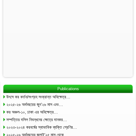
Publications
উৎসে কর কর্তন/সংগ্রহ সংক্রান্ত অধিক্ষেত্র…
২০২৫-২৬ অর্থবছরের জুন’২৬ মাস এবং…
কর অঞ্চল-১০, ঢাকা এর অধিক্ষেত্র…
সম্পত্তির দলিল নিবন্ধনের ক্ষেত্রে দানকর…
২০২৩-২০২৪ করবর্ষের স্বাভাবিক ব্যক্তি শ্রেণির…
২০২৫-২৬ অর্থবছরের জুলাই’২৫ মাস থেকে…