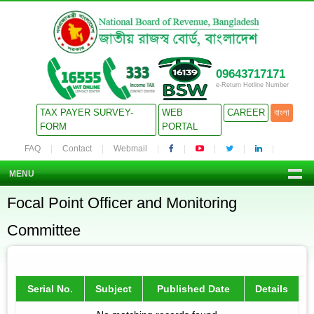
09643717171
e-Return Hotline Number
TAX PAYER SURVEY-
WEB
CAREER
বাংলা
FORM
PORTAL
FAQ
Contact
Webmail
MENU
Focal Point Officer and Monitoring
Committee
Serial No.
Subject
Published Date
Details