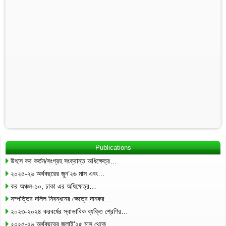
Publications
উৎসে কর কর্তন/সংগ্রহ সংক্রান্ত অধিক্ষেত্র…
২০২৫-২৬ অর্থবছরের জুন’২৬ মাস এবং…
কর অঞ্চল-১০, ঢাকা এর অধিক্ষেত্র…
সম্পত্তির দলিল নিবন্ধনের ক্ষেত্রে দানকর…
২০২৩-২০২৪ করবর্ষের স্বাভাবিক ব্যক্তি শ্রেণির…
২০২৫-২৬ অর্থবছরের জুলাই’২৫ মাস থেকে…