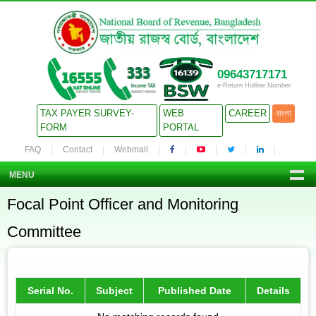
09643717171
e-Return Hotline Number
TAX PAYER SURVEY-
WEB
CAREER
বাংলা
FORM
PORTAL
FAQ
Contact
Webmail
MENU
Focal Point Officer and Monitoring
Committee
Serial No.
Subject
Published Date
Details