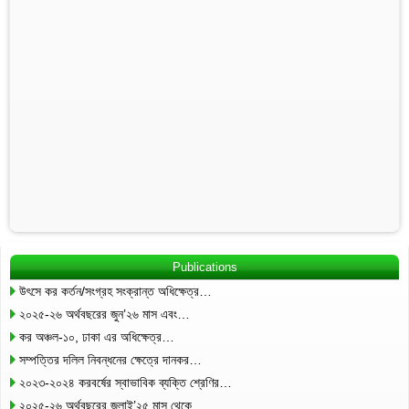
Publications
উৎসে কর কর্তন/সংগ্রহ সংক্রান্ত অধিক্ষেত্র…
২০২৫-২৬ অর্থবছরের জুন’২৬ মাস এবং…
কর অঞ্চল-১০, ঢাকা এর অধিক্ষেত্র…
সম্পত্তির দলিল নিবন্ধনের ক্ষেত্রে দানকর…
২০২৩-২০২৪ করবর্ষের স্বাভাবিক ব্যক্তি শ্রেণির…
২০২৫-২৬ অর্থবছরের জুলাই’২৫ মাস থেকে…