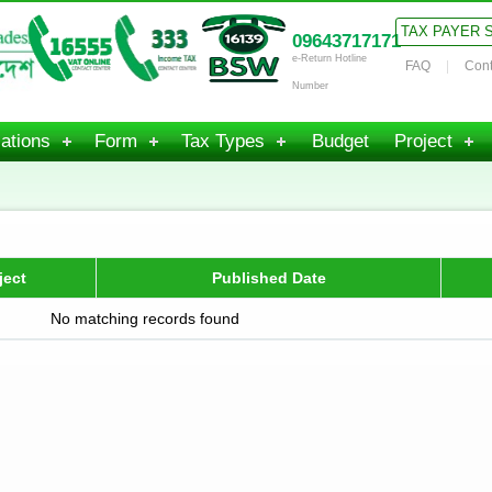
TAX PAYER 
09643717171
e-Return Hotline
FAQ
Cont
Number
ations
Form
Tax Types
Budget
Project
ject
Published Date
No matching records found