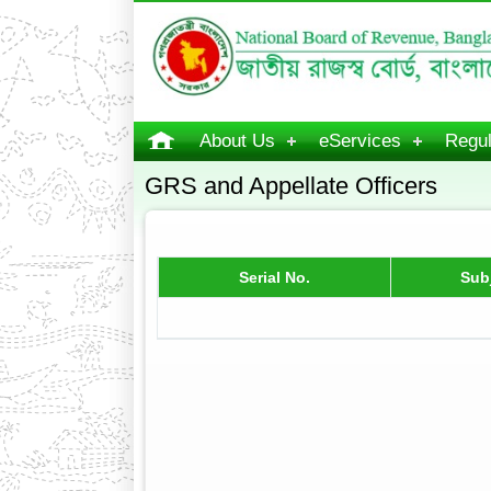
About Us
eServices
Regul
GRS and Appellate Officers
Serial No.
Sub