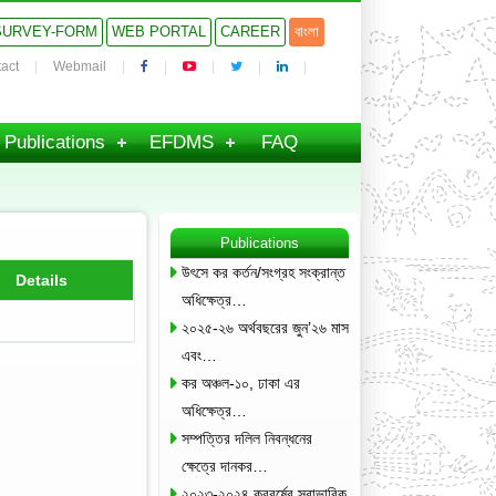
SURVEY-FORM
WEB PORTAL
CAREER
বাংলা
act
Webmail
Publications
EFDMS
FAQ
Publications
উৎসে কর কর্তন/সংগ্রহ সংক্রান্ত
Details
অধিক্ষেত্র…
২০২৫-২৬ অর্থবছরের জুন’২৬ মাস
এবং…
কর অঞ্চল-১০, ঢাকা এর
অধিক্ষেত্র…
সম্পত্তির দলিল নিবন্ধনের
ক্ষেত্রে দানকর…
২০২৩-২০২৪ করবর্ষের স্বাভাবিক