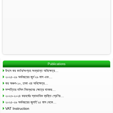
Publications
উৎসে কর কর্তন/সংগ্রহ সংক্রান্ত অধিক্ষেত্র…
২০২৫-২৬ অর্থবছরের জুন’২৬ মাস এবং…
কর অঞ্চল-১০, ঢাকা এর অধিক্ষেত্র…
সম্পত্তির দলিল নিবন্ধনের ক্ষেত্রে দানকর…
২০২৩-২০২৪ করবর্ষের স্বাভাবিক ব্যক্তি শ্রেণির…
২০২৫-২৬ অর্থবছরের জুলাই’২৫ মাস থেকে…
VAT Instruction