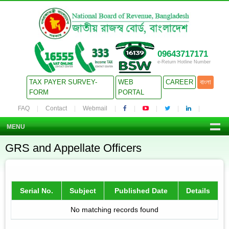
09643717171
e-Return Hotline Number
TAX PAYER SURVEY-
WEB
CAREER
বাংলা
FORM
PORTAL
FAQ
Contact
Webmail
MENU
GRS and Appellate Officers
Serial No.
Subject
Published Date
Details
No matching records found