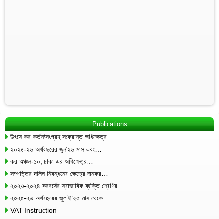
Publications
উৎসে কর কর্তন/সংগ্রহ সংক্রান্ত অধিক্ষেত্র…
২০২৫-২৬ অর্থবছরের জুন’২৬ মাস এবং…
কর অঞ্চল-১০, ঢাকা এর অধিক্ষেত্র…
সম্পত্তির দলিল নিবন্ধনের ক্ষেত্রে দানকর…
২০২৩-২০২৪ করবর্ষের স্বাভাবিক ব্যক্তি শ্রেণির…
২০২৫-২৬ অর্থবছরের জুলাই’২৫ মাস থেকে…
VAT Instruction