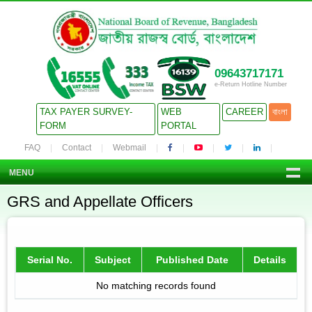
09643717171
e-Return Hotline Number
TAX PAYER SURVEY-
WEB
CAREER
বাংলা
FORM
PORTAL
FAQ
Contact
Webmail
MENU
GRS and Appellate Officers
Serial No.
Subject
Published Date
Details
No matching records found