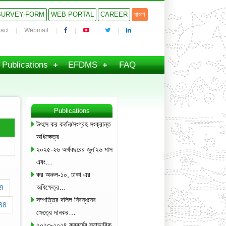
SURVEY-FORM
WEB PORTAL
CAREER
বাংলা
act
Webmail
Publications
EFDMS
FAQ
Publications
উৎসে কর কর্তন/সংগ্রহ সংক্রান্ত
অধিক্ষেত্র…
২০২৫-২৬ অর্থবছরের জুন’২৬ মাস
এবং…
কর অঞ্চল-১০, ঢাকা এর
অধিক্ষেত্র…
9
সম্পত্তির দলিল নিবন্ধনের
38
ক্ষেত্রে দানকর…
২০২৩-২০২৪ করবর্ষের স্বাভাবিক