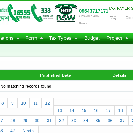
TAX PAYER 
09643717171
e-Return Hotline
FAQ
Cont
Number
ations
Form
Tax Types
Budget
Project
Published Date
Details
No matching records found
8
9
10
11
12
13
14
15
16
17
18
1
27
28
29
30
31
32
33
34
35
36
37
46
47
Next »