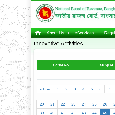
About Us
eServices
Regul
Innovative Activities
Serial No.
Subject
« Prev
1
2
3
4
5
6
7
20
21
22
23
24
25
26
39
40
41
42
43
44
45