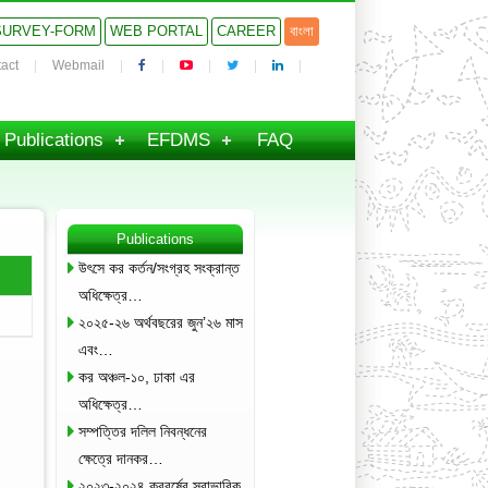
SURVEY-FORM
WEB PORTAL
CAREER
বাংলা
act
Webmail
Publications
EFDMS
FAQ
Publications
উৎসে কর কর্তন/সংগ্রহ সংক্রান্ত
অধিক্ষেত্র…
২০২৫-২৬ অর্থবছরের জুন’২৬ মাস
এবং…
কর অঞ্চল-১০, ঢাকা এর
অধিক্ষেত্র…
সম্পত্তির দলিল নিবন্ধনের
ক্ষেত্রে দানকর…
২০২৩-২০২৪ করবর্ষের স্বাভাবিক