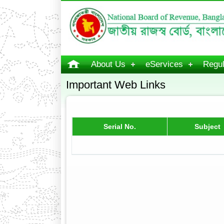
About Us
eServices
Regul
Important Web Links
Serial No.
Subject