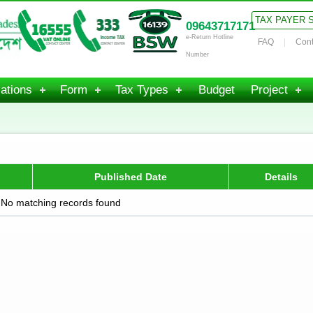
TAX PAYER 
09643717171
e-Return Hotline
FAQ
Cont
Number
ations
Form
Tax Types
Budget
Project
Published Date
Details
No matching records found